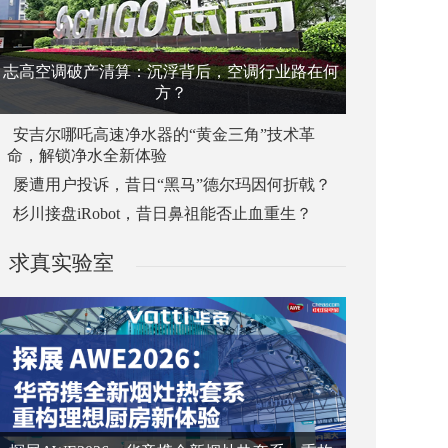
志高空调破产清算：沉浮背后，空调行业路在何
方？
安吉尔哪吒高速净水器的“黄金三角”技术革
命，解锁净水全新体验
屡遭用户投诉，昔日“黑马”德尔玛因何折戟？
杉川接盘iRobot，昔日鼻祖能否止血重生？
求真实验室