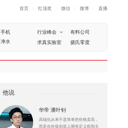
首页
红顶奖
微信
微博
直播
|
|
|
|
手机
行业峰会
有料公司
净水
求真实验室
摄氏零度
他说
华帝 潘叶钊
高端化从来不是简单把价格卖高，
而是在价值创造上拥有定义权和主