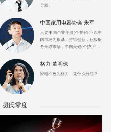
导权。
中国家用电器协会 朱军
只要中国企业美健(个护)企业以中
国市场为根基，持续创新，积极服
务全球市场，中国美健(个护)产...
格力 董明珠
家电不改为格力，凭什么分红？
摄氏零度