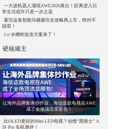
一大波机器人涌现AWE2026展台！距离进入日
常生活或许只差一步之遥
看完这条智能马桶避坑全攻略再上车，绝对不
踩雷！
1㎡水槽柜改造方案来了！
硬核顽主
让海外品牌集体抄作业，海信这款电视在AWE
成了全场顶流显眼包！
比OLED更好的Mini LED电视？创维“黑骑士” A
5F Pro 实机测评！