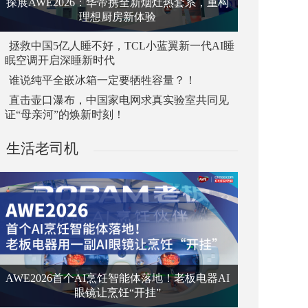
探展AWE2026：华帝携全新烟灶热套系，重构
理想厨房新体验
拯救中国5亿人睡不好，TCL小蓝翼新一代AI睡
眠空调开启深睡新时代
谁说纯平全嵌冰箱一定要牺牲容量？！
直击壶口瀑布，中国家电网求真实验室共同见
证“母亲河”的焕新时刻！
生活老司机
AWE2026首个AI烹饪智能体落地！老板电器AI
眼镜让烹饪“开挂”