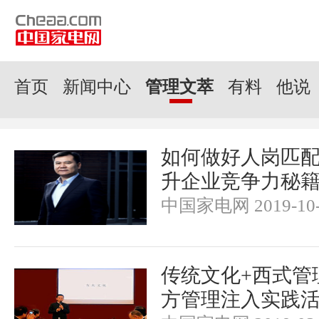
渠道资讯
营销视野
企业之声
图文直播
管理文萃
江湖夜语
图说家电
家电真相实验室
科技潮品圈
生活老司机
图解新闻
有料公司
硬核顽
技E侠
他说
vlog
绿色双碳
首页
新闻中心
管理文萃
有料
他说
如何做好人岗匹配
升企业竞争力秘
中国家电网 2019-10-
传统文化+西式管
方管理注入实践