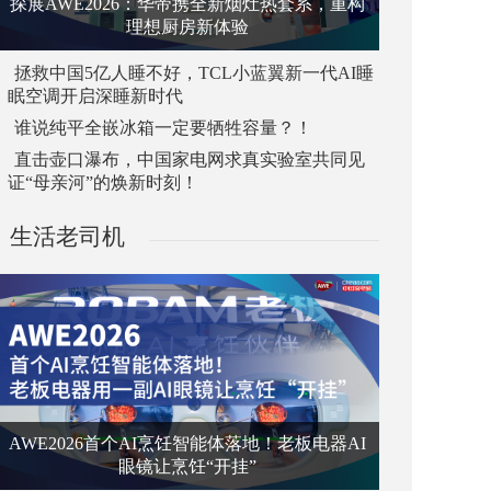
探展AWE2026：华帝携全新烟灶热套系，重构
理想厨房新体验
拯救中国5亿人睡不好，TCL小蓝翼新一代AI睡
眠空调开启深睡新时代
谁说纯平全嵌冰箱一定要牺牲容量？！
直击壶口瀑布，中国家电网求真实验室共同见
证“母亲河”的焕新时刻！
生活老司机
AWE2026首个AI烹饪智能体落地！老板电器AI
眼镜让烹饪“开挂”