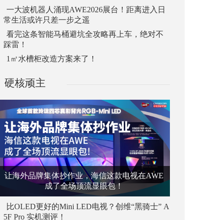
一大波机器人涌现AWE2026展台！距离进入日
常生活或许只差一步之遥
看完这条智能马桶避坑全攻略再上车，绝对不
踩雷！
1㎡水槽柜改造方案来了！
硬核顽主
让海外品牌集体抄作业，海信这款电视在AWE
成了全场顶流显眼包！
比OLED更好的Mini LED电视？创维“黑骑士” A
5F Pro 实机测评！