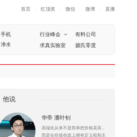
首页
红顶奖
微信
微博
直播
|
|
|
|
手机
行业峰会
有料公司
净水
求真实验室
摄氏零度
他说
华帝 潘叶钊
高端化从来不是简单把价格卖高，
而是在价值创造上拥有定义权和主