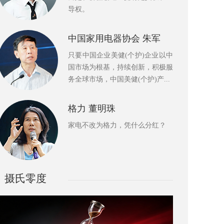
导权。
中国家用电器协会 朱军
只要中国企业美健(个护)企业以中
国市场为根基，持续创新，积极服
务全球市场，中国美健(个护)产...
格力 董明珠
家电不改为格力，凭什么分红？
摄氏零度