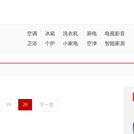
空调
冰箱
洗衣机
厨电
电视影音
卫浴
个护
小家电
空净
智能家居
19
20
下一页