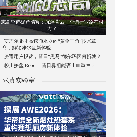
志高空调破产清算：沉浮背后，空调行业路在何
方？
安吉尔哪吒高速净水器的“黄金三角”技术革
命，解锁净水全新体验
屡遭用户投诉，昔日“黑马”德尔玛因何折戟？
杉川接盘iRobot，昔日鼻祖能否止血重生？
求真实验室