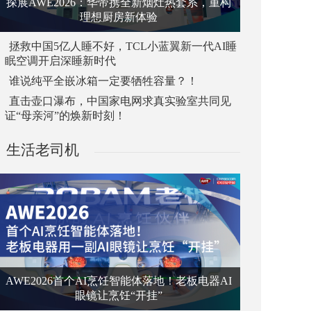
探展AWE2026：华帝携全新烟灶热套系，重构
理想厨房新体验
拯救中国5亿人睡不好，TCL小蓝翼新一代AI睡
眠空调开启深睡新时代
谁说纯平全嵌冰箱一定要牺牲容量？！
直击壶口瀑布，中国家电网求真实验室共同见
证“母亲河”的焕新时刻！
生活老司机
AWE2026首个AI烹饪智能体落地！老板电器AI
眼镜让烹饪“开挂”