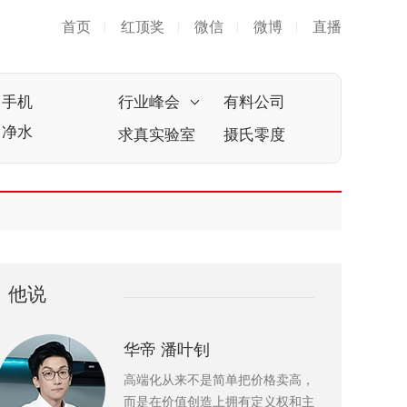
首页
红顶奖
微信
微博
直播
|
|
|
|
手机
行业峰会
有料公司
净水
求真实验室
摄氏零度
他说
华帝 潘叶钊
高端化从来不是简单把价格卖高，
而是在价值创造上拥有定义权和主