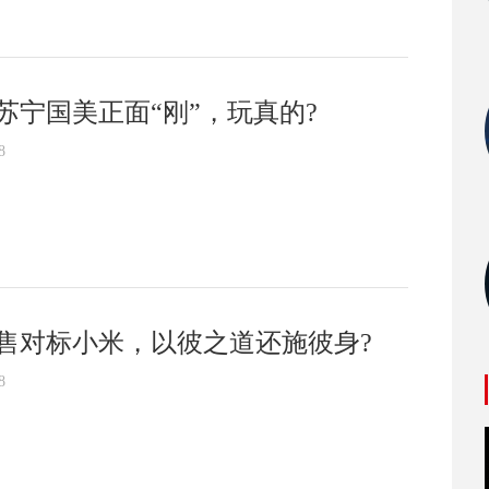
苏宁国美正面“刚”，玩真的?
8
售对标小米，以彼之道还施彼身?
8