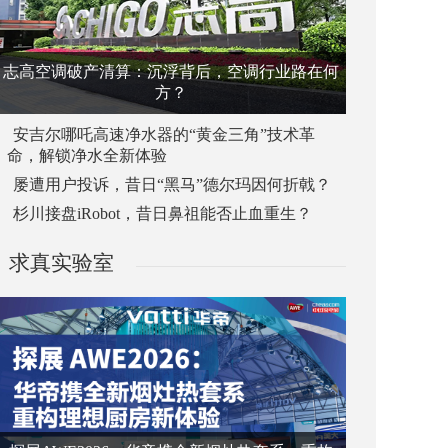
志高空调破产清算：沉浮背后，空调行业路在何
方？
安吉尔哪吒高速净水器的“黄金三角”技术革
命，解锁净水全新体验
屡遭用户投诉，昔日“黑马”德尔玛因何折戟？
杉川接盘iRobot，昔日鼻祖能否止血重生？
求真实验室