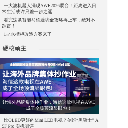
一大波机器人涌现AWE2026展台！距离进入日
常生活或许只差一步之遥
看完这条智能马桶避坑全攻略再上车，绝对不
踩雷！
1㎡水槽柜改造方案来了！
硬核顽主
让海外品牌集体抄作业，海信这款电视在AWE
成了全场顶流显眼包！
比OLED更好的Mini LED电视？创维“黑骑士” A
5F Pro 实机测评！