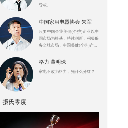
导权。
中国家用电器协会 朱军
只要中国企业美健(个护)企业以中
国市场为根基，持续创新，积极服
务全球市场，中国美健(个护)产...
格力 董明珠
家电不改为格力，凭什么分红？
摄氏零度