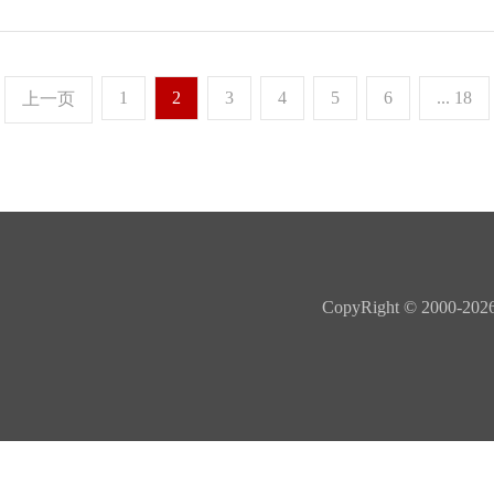
1
2
3
4
5
6
... 18
上一页
CopyRight © 20