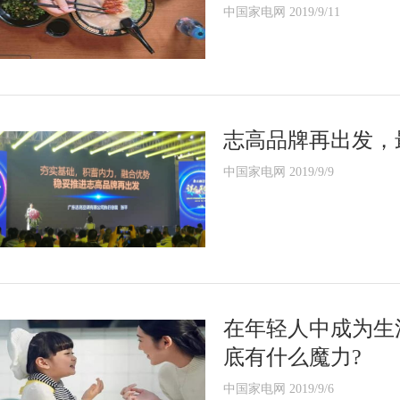
中国家电网 2019/9/11
志高品牌再出发，
中国家电网 2019/9/9
在年轻人中成为生
底有什么魔力?
中国家电网 2019/9/6