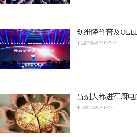
创维降价普及OL
中国家电网 2019/7/10
当别人都进军厨电
中国家电网 2019/7/5