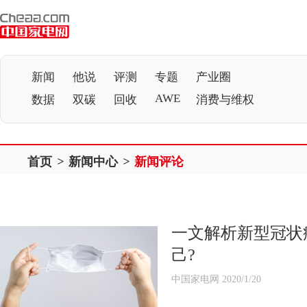
新闻
他说
评测
专题
产业圈
AWE
数据
双碳
回收
消费与维权
首页
>
新闻中心
>
新闻评论
一文解析新型冠状
己?
中国家电网 2020/1/20