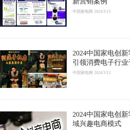
新营销案例
中国家电网 2024/3/13
2024中国家电创
引领消费电子行业
中国家电网 2024/3/13
2024中国家电创
域兴趣电商模式