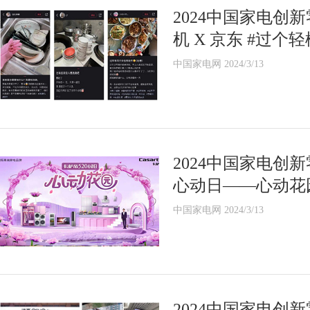
2024中国家电创
机 X 京东 #过
中国家电网 2024/3/13
2024中国家电创新
心动日——心动花
中国家电网 2024/3/13
2024中国家电创