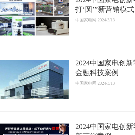
打‘圆’”新营销模式
中国家电网 2024/3/13
2024中国家电创
金融科技案例
中国家电网 2024/3/13
2024中国家电创