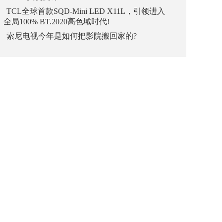
TCL全球首款SQD-Mini LED X11L，引领进入
全局100% BT.2020高色域时代!
索尼电视今年是如何把影院搬回家的?