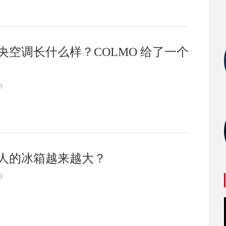
央空调长什么样？COLMO 给了一个
8
人的冰箱越来越大？
4