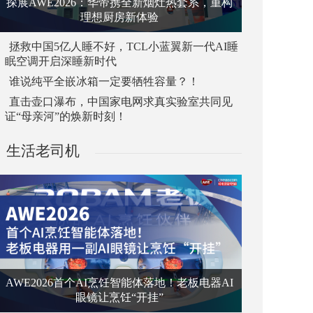
探展AWE2026：华帝携全新烟灶热套系，重构
理想厨房新体验
拯救中国5亿人睡不好，TCL小蓝翼新一代AI睡
眠空调开启深睡新时代
谁说纯平全嵌冰箱一定要牺牲容量？！
直击壶口瀑布，中国家电网求真实验室共同见
证“母亲河”的焕新时刻！
生活老司机
AWE2026首个AI烹饪智能体落地！老板电器AI
眼镜让烹饪“开挂”