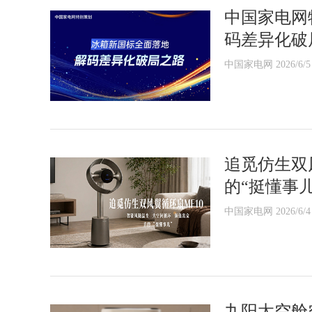
中国家电网
码差异化破
中国家电网 2026/6/5
追觅仿生双
的“挺懂事儿
中国家电网 2026/6/4
九阳太空舱