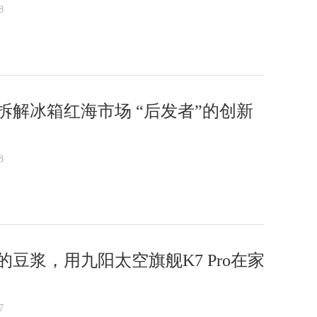
8
拆解冰箱红海市场 “后发者”的创新
8
豆浆，用九阳太空旗舰K7 Pro在家
7