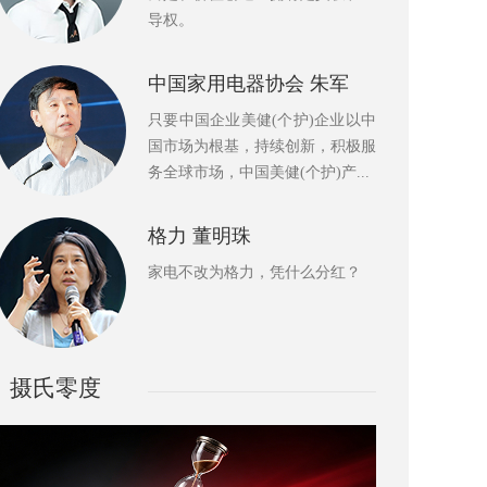
导权。
中国家用电器协会 朱军
只要中国企业美健(个护)企业以中
国市场为根基，持续创新，积极服
务全球市场，中国美健(个护)产...
格力 董明珠
家电不改为格力，凭什么分红？
摄氏零度