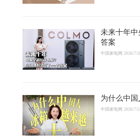
未来十年中
答案
中国家电网 2026/7/2
为什么中国
中国家电网 2026/7/2