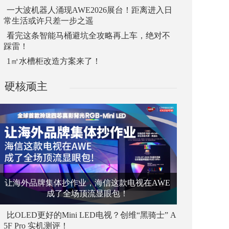
一大波机器人涌现AWE2026展台！距离进入日
常生活或许只差一步之遥
看完这条智能马桶避坑全攻略再上车，绝对不
踩雷！
1㎡水槽柜改造方案来了！
硬核顽主
让海外品牌集体抄作业，海信这款电视在AWE
成了全场顶流显眼包！
比OLED更好的Mini LED电视？创维“黑骑士” A
5F Pro 实机测评！