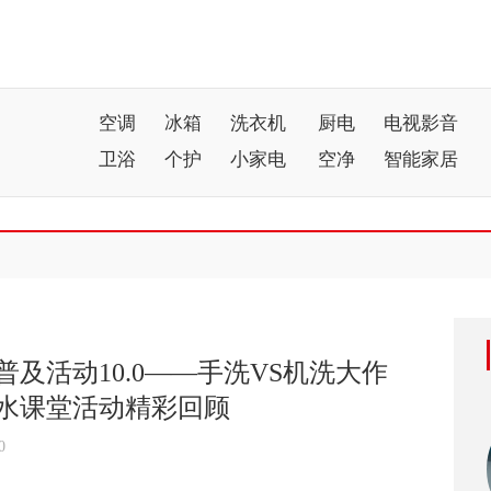
空调
冰箱
洗衣机
厨电
电视影音
卫浴
个护
小家电
空净
智能家居
及活动10.0——手洗VS机洗大作
水课堂活动精彩回顾
0