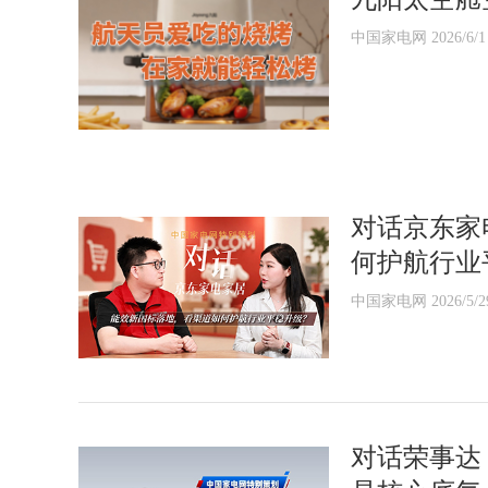
中国家电网 2026/6/1
对话京东家
何护航行业
中国家电网 2026/5/2
对话荣事达