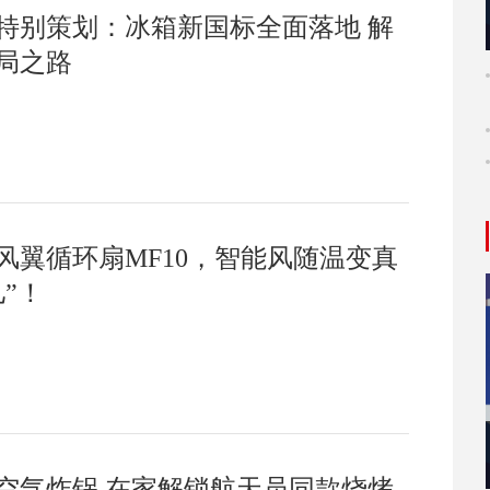
特别策划：冰箱新国标全面落地 解
局之路
风翼循环扇MF10，智能风随温变真
”！
空气炸锅 在家解锁航天员同款烧烤