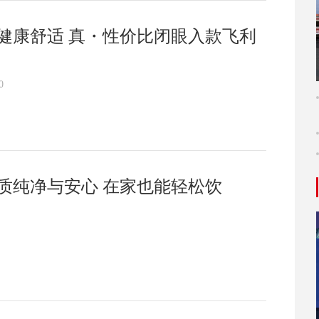
健康舒适 真・性价比闭眼入款飞利
0
质纯净与安心 在家也能轻松饮