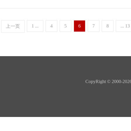
1 ...
4
5
6
7
8
... 13
上一页
CopyRight © 20