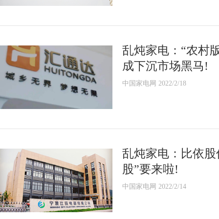
乱炖家电：“农村
成下沉市场黑马!
中国家电网 2022/2/18
乱炖家电：比依股
股”要来啦!
中国家电网 2022/2/14