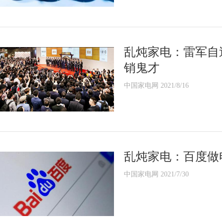
乱炖家电：雷军自
销鬼才
中国家电网 2021/8/16
乱炖家电：百度做
中国家电网 2021/7/30