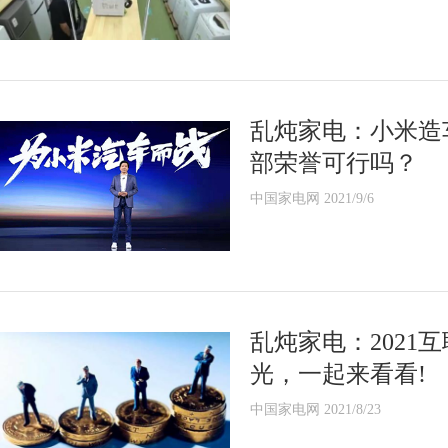
乱炖家电：小米造
部荣誉可行吗？
中国家电网 2021/9/6
乱炖家电：2021
光，一起来看看!
中国家电网 2021/8/23