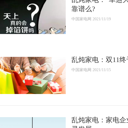
靠谱么?
中国家电网 2021/11/19
乱炖家电：双11
中国家电网 2021/11/15
乱炖家电：家电企