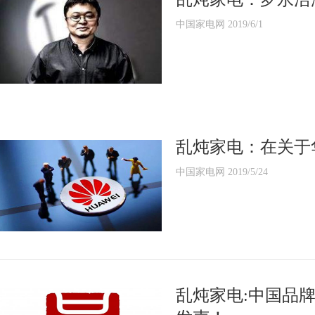
中国家电网 2019/6/1
乱炖家电：在关于
中国家电网 2019/5/24
乱炖家电:中国品