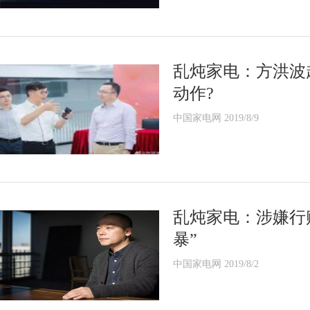
乱炖家电：方洪波
动作?
中国家电网 2019/8/9
乱炖家电：涉嫌行
暴”
中国家电网 2019/8/2