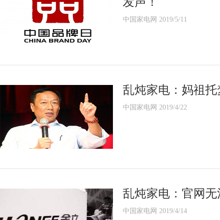
发声！
中国家电网 2019/5/11
乱炖家电：妈祖托
中国家电网 2019/4/22
乱炖家电：官网无
中国家电网 2019/4/14