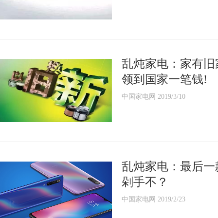
乱炖家电：家有旧
领到国家一笔钱!
中国家电网 2019/3/10
乱炖家电：最后一款
剁手不？
中国家电网 2019/2/23