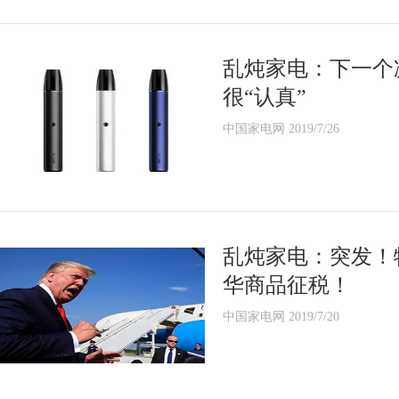
乱炖家电：下一个
很“认真”
中国家电网 2019/7/26
乱炖家电：突发！特
华商品征税！
中国家电网 2019/7/20