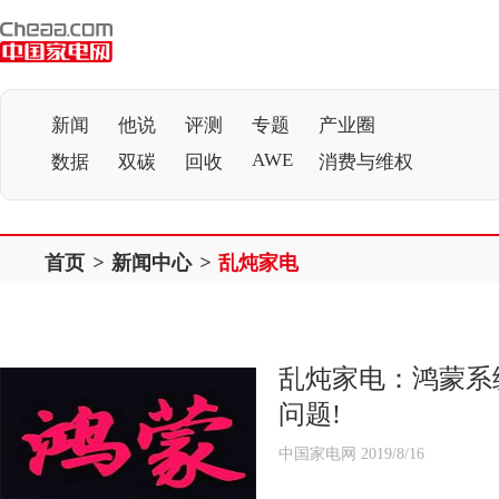
新闻
他说
评测
专题
产业圈
AWE
数据
双碳
回收
消费与维权
首页
>
新闻中心
>
乱炖家电
乱炖家电：鸿蒙系
问题!
中国家电网 2019/8/16