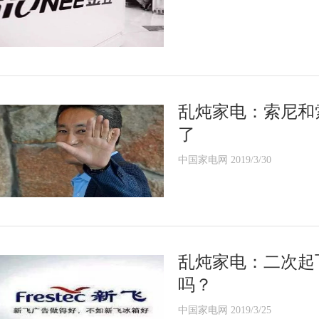
乱炖家电：索尼和
了
中国家电网 2019/3/30
乱炖家电：二次起
吗？
中国家电网 2019/3/25