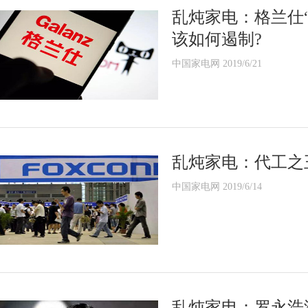
乱炖家电：格兰仕“
该如何遏制?
中国家电网 2019/6/21
乱炖家电：代工之
中国家电网 2019/6/14
乱炖家电：罗永浩