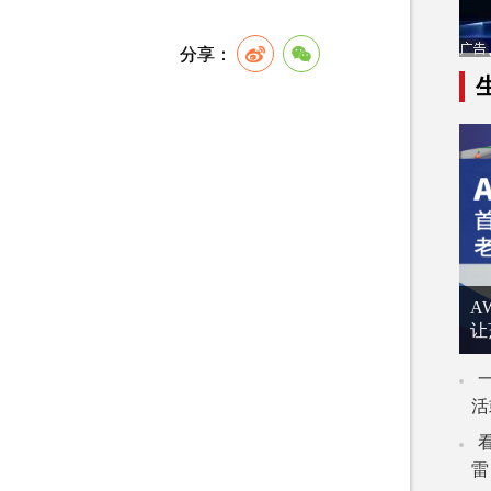
A
让
活
雷