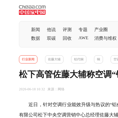
新闻
他说
评测
专题
产业圈
AWE
数据
双碳
回收
消费与维权
行业新闻
佐藤大辅
铝代铜
铜
空
松下高管佐藤大辅称空调“
2026-06-18 10:32 来源：网络
近日，针对
空调
行业能效升级与热议的“铝
有限公司松下
中央空调
营销中心总经理佐藤大辅