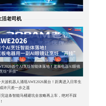
生活老司机
WE2026首个AI烹饪智能体落地！老板电器AI眼镜
烹饪“开挂”
一大波机器人涌现AWE2026展台！距离进入日常生
或许只差一步之遥
看完这条智能马桶避坑全攻略再上车，绝对不踩
！