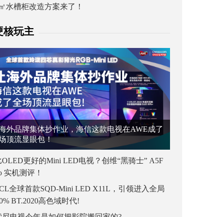
1㎡水槽柜改造方案来了！
硬核玩主
海外品牌集体抄作业，海信这款电视在AWE成了
场顶流显眼包！
OLED更好的Mini LED电视？创维“黑骑士” A5F
ro 实机测评！
CL全球首款SQD-Mini LED X11L，引领进入全局
00% BT.2020高色域时代!
索尼电视今年是如何把影院搬回家的?