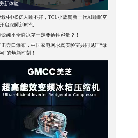
房新体验
拯救中国5亿人睡不好，TCL小蓝翼新一代AI睡眠空
开启深睡新时代
谁说纯平全嵌冰箱一定要牺牲容量？！
直击壶口瀑布，中国家电网求真实验室共同见证“母
河”的焕新时刻！