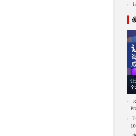
让
全
比
P
T
1