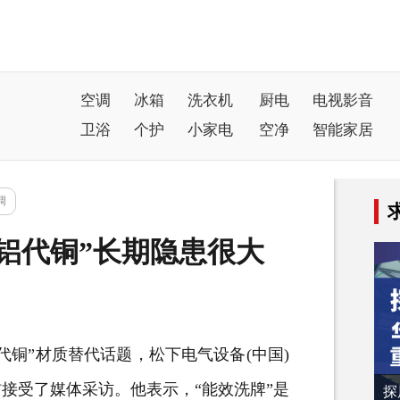
空调
冰箱
洗衣机
厨电
电视影音
卫浴
个护
小家电
空净
智能家居
调
铝代铜”长期隐患很大
代铜”材质替代话题，松下电气设备(中国)
接受了媒体采访。他表示，“能效洗牌”是
探