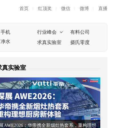
首页
红顶奖
微信
微博
直播
|
|
|
|
手机
行业峰会
有料公司
净水
求真实验室
摄氏零度
求真实验室
展AWE2026：华帝携全新烟灶热套系，重构理想