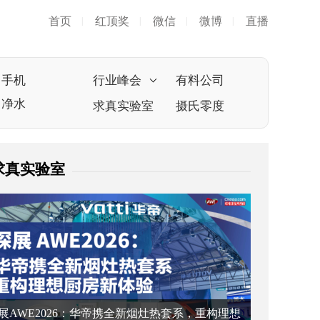
首页
红顶奖
微信
微博
直播
|
|
|
|
手机
行业峰会
有料公司
净水
求真实验室
摄氏零度
求真实验室
展AWE2026：华帝携全新烟灶热套系，重构理想