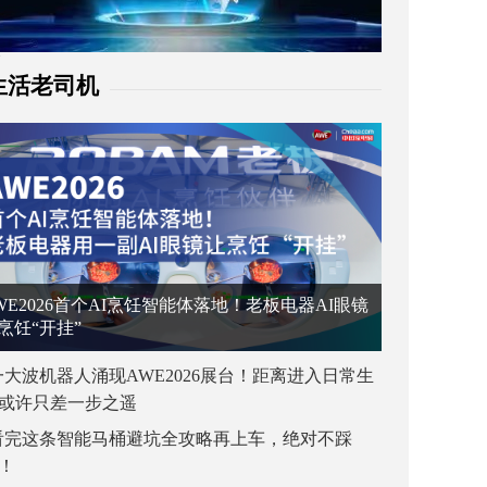
生活老司机
WE2026首个AI烹饪智能体落地！老板电器AI眼镜
烹饪“开挂”
一大波机器人涌现AWE2026展台！距离进入日常生
或许只差一步之遥
看完这条智能马桶避坑全攻略再上车，绝对不踩
！