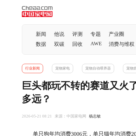
新闻
他说
评测
专题
产业圈
AWE
数据
双碳
回收
消费与维权
行业新闻
宠物家电
宠物自动喂养器
宠物
巨头都玩不转的赛道又火
多远？
2026-05-21 08:21 来源：中国家电网
杨志敏
单只狗年均消费3006元，单只猫年均消费20