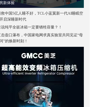
房新体验
拯救中国5亿人睡不好，TCL小蓝翼新一代AI睡眠空
开启深睡新时代
谁说纯平全嵌冰箱一定要牺牲容量？！
直击壶口瀑布，中国家电网求真实验室共同见证“母
河”的焕新时刻！