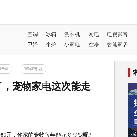
空调
冰箱
洗衣机
厨电
电视影音
卫浴
个护
小家电
空净
智能家居
烘干箱
智能猫砂盆
了，宠物家电这次能走
探
85元，你家的宠物每年能花多少钱呢?