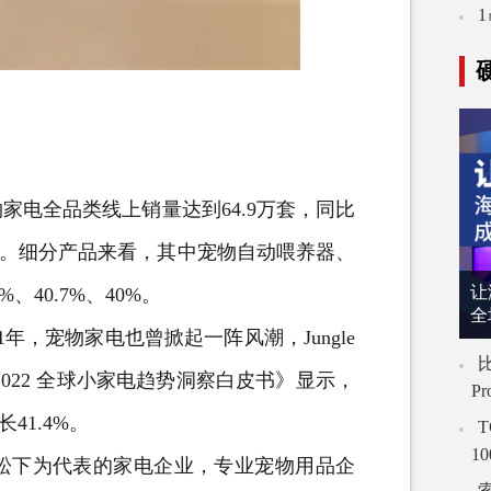
电全品类线上销量达到64.9万套，同比
9.2%。细分产品来看，其中宠物自动喂养器、
让
40.7%、40%。
全
，宠物家电也曾掀起一阵风潮，Jungle
比
022 全球小家电趋势洞察白皮书》显示，
P
41.4%。
T
1
下为代表的家电企业，专业宠物用品企