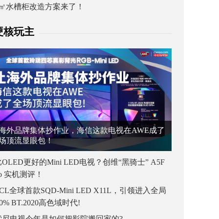
1㎡水槽柜改造方案来了！
硬核玩主
海外品牌集体抄作业，海信这款电视在AWE成了
场顶流显眼包！
OLED更好的Mini LED电视？创维“黑骑士” A5F
ro 实机测评！
CL全球首款SQD-Mini LED X11L，引领进入全局
00% BT.2020高色域时代!
索尼电视今年是如何把影院搬回家的?