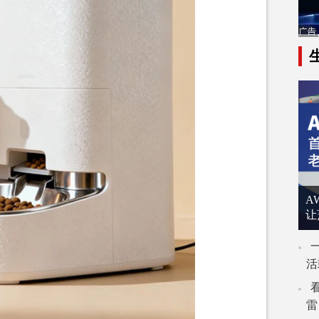
A
让
活
雷