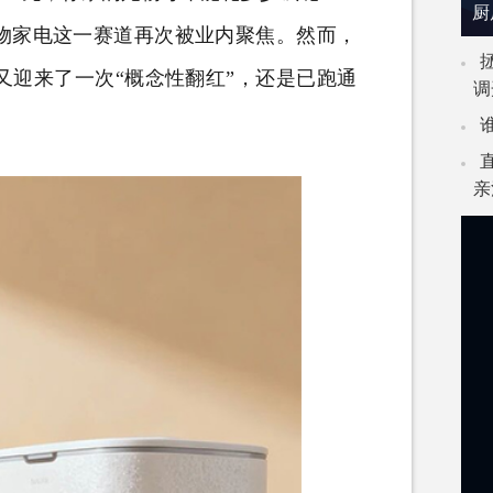
厨
家电这一赛道再次被业内聚焦。然而，
又迎来了一次“概念性翻红”，还是已跑通
调
亲