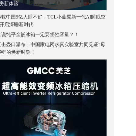
房新体验
拯救中国5亿人睡不好，TCL小蓝翼新一代AI睡眠空
开启深睡新时代
谁说纯平全嵌冰箱一定要牺牲容量？！
直击壶口瀑布，中国家电网求真实验室共同见证“母
河”的焕新时刻！