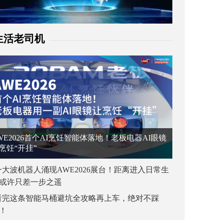
生活老司机
WE2026首个AI烹饪智能体落地！老板电器AI眼镜
烹饪“开挂”
一大波机器人涌现AWE2026展台！距离进入日常生
或许只差一步之遥
看完这条智能马桶避坑全攻略再上车，绝对不踩
！