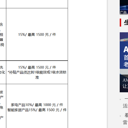
A
让
活
雷