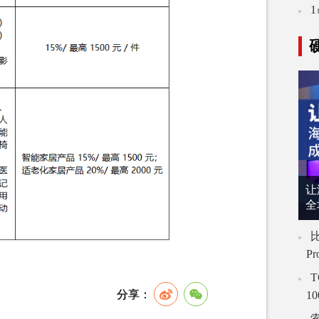
让
全
比
P
T
1