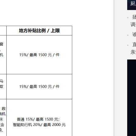
厨
调
亲