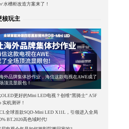
1㎡水槽柜改造方案来了！
硬核玩主
海外品牌集体抄作业，海信这款电视在AWE成了
场顶流显眼包！
OLED更好的Mini LED电视？创维“黑骑士” A5F
ro 实机测评！
CL全球首款SQD-Mini LED X11L，引领进入全局
00% BT.2020高色域时代!
索尼电视今年是如何把影院搬回家的?