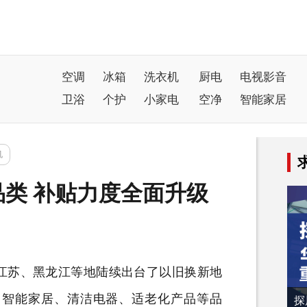
空调
冰箱
洗衣机
厨电
电视影音
卫浴
个护
小家电
空净
智能家居
机
类 补贴力度全面升级
苏、黑龙江等地陆续出台了以旧换新地
了
智能家居
、清洁
电器
、适老化产品等品
探