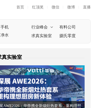
首页
红顶奖
微信
微博
直播
|
|
|
|
手机
行业峰会
有料公司
净水
求真实验室
摄氏零度
求真实验室
展AWE2026：华帝携全新烟灶热套系，重构理想