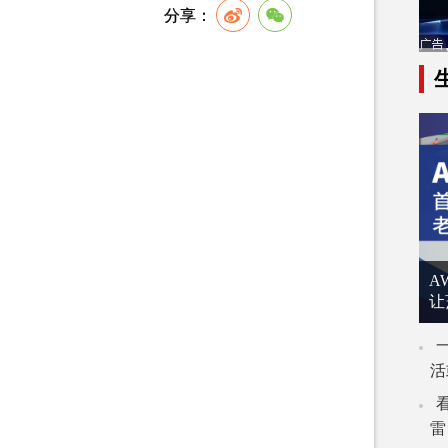
A
让
活
雷