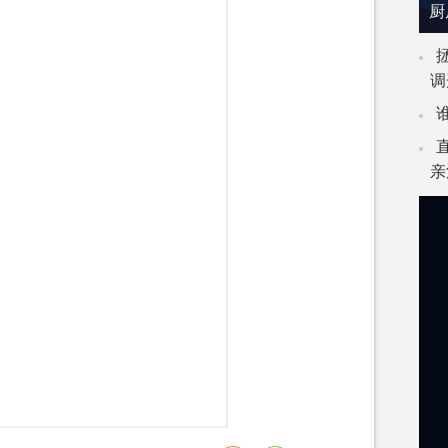
厨
调
亲