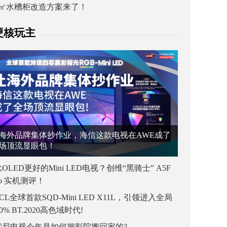
1㎡水槽柜改造方案来了！
硬核玩主
海外品牌集体抄作业，海信这款电视在AWE成了
场顶流显眼包！
OLED更好的Mini LED电视？创维“黑骑士” A5F
ro 实机测评！
CL全球首款SQD-Mini LED X11L，引领进入全局
00% BT.2020高色域时代!
索尼电视今年是如何把影院搬回家的?