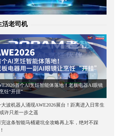
生活老司机
WE2026首个AI烹饪智能体落地！老板电器AI眼镜
烹饪“开挂”
一大波机器人涌现AWE2026展台！距离进入日常生
或许只差一步之遥
看完这条智能马桶避坑全攻略再上车，绝对不踩
！