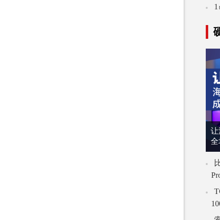
让
全
比
P
T
1