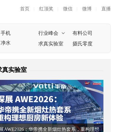
首页
红顶奖
微信
微博
直播
|
|
|
|
手机
行业峰会
有料公司
净水
求真实验室
摄氏零度
求真实验室
展AWE2026：华帝携全新烟灶热套系，重构理想