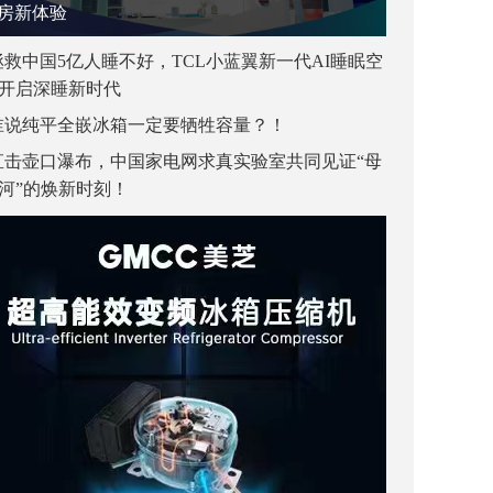
房新体验
拯救中国5亿人睡不好，TCL小蓝翼新一代AI睡眠空
开启深睡新时代
谁说纯平全嵌冰箱一定要牺牲容量？！
直击壶口瀑布，中国家电网求真实验室共同见证“母
河”的焕新时刻！