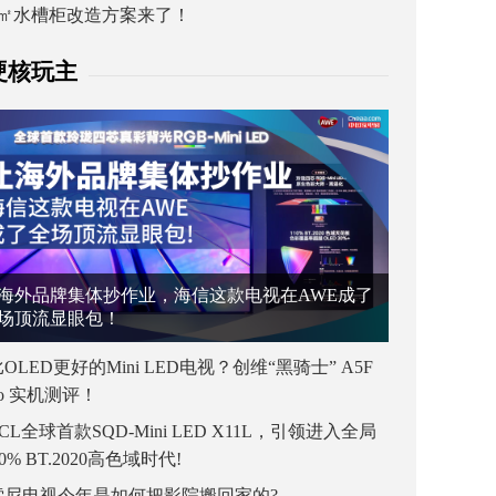
1㎡水槽柜改造方案来了！
硬核玩主
海外品牌集体抄作业，海信这款电视在AWE成了
场顶流显眼包！
OLED更好的Mini LED电视？创维“黑骑士” A5F
ro 实机测评！
CL全球首款SQD-Mini LED X11L，引领进入全局
00% BT.2020高色域时代!
索尼电视今年是如何把影院搬回家的?