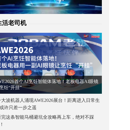
生活老司机
WE2026首个AI烹饪智能体落地！老板电器AI眼镜
烹饪“开挂”
一大波机器人涌现AWE2026展台！距离进入日常生
或许只差一步之遥
看完这条智能马桶避坑全攻略再上车，绝对不踩
！