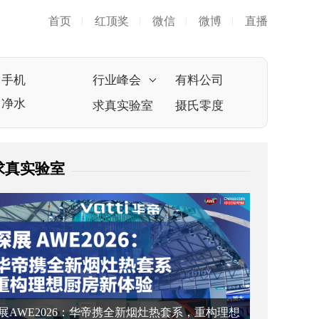
首页
红顶奖
微信
微博
直播
|
|
|
|
手机
行业峰会
有料公司
净水
求真实验室
摄氏零度
求真实验室
展AWE2026：华帝携全新烟灶热套系，重构理想