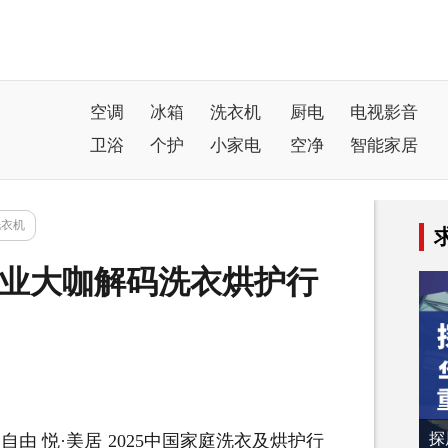
空调
冰箱
洗衣机
厨电
电视影音
卫浴
个护
小家电
空净
智能家居
洗衣机
行业大咖解码洗衣烘护行
探
·自由 悦·美居 2025中国家庭洗衣及烘护行