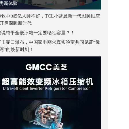
房新体验
拯救中国5亿人睡不好，TCL小蓝翼新一代AI睡眠空
开启深睡新时代
谁说纯平全嵌冰箱一定要牺牲容量？！
直击壶口瀑布，中国家电网求真实验室共同见证“母
河”的焕新时刻！