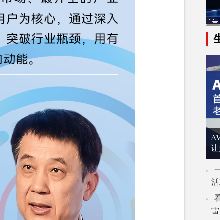
A
让
活
雷