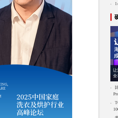
让
全
比
P
T
1