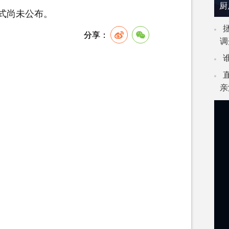
厨
式尚未公布。
调
亲