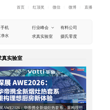
首页
红顶奖
微信
微博
直播
|
|
|
|
手机
行业峰会
有料公司
净水
求真实验室
摄氏零度
求真实验室
展AWE2026：华帝携全新烟灶热套系，重构理想