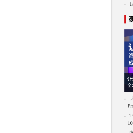
让
全
比
P
T
1