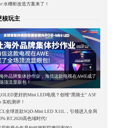
1㎡水槽柜改造方案来了！
硬核玩主
海外品牌集体抄作业，海信这款电视在AWE成了
场顶流显眼包！
OLED更好的Mini LED电视？创维“黑骑士” A5F
ro 实机测评！
CL全球首款SQD-Mini LED X11L，引领进入全局
00% BT.2020高色域时代!
索尼电视今年是如何把影院搬回家的?