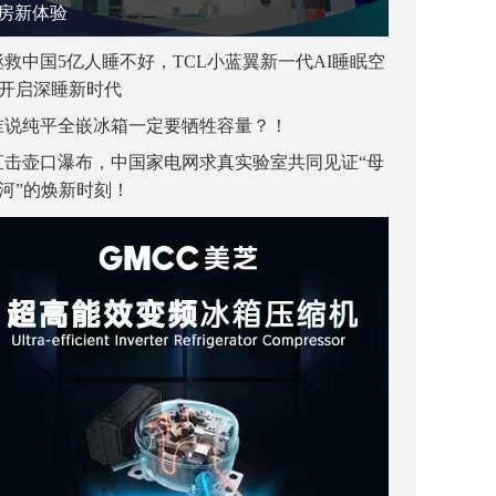
房新体验
拯救中国5亿人睡不好，TCL小蓝翼新一代AI睡眠空
开启深睡新时代
谁说纯平全嵌冰箱一定要牺牲容量？！
直击壶口瀑布，中国家电网求真实验室共同见证“母
河”的焕新时刻！