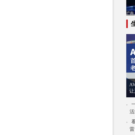
A
让
活
雷