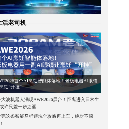
生活老司机
WE2026首个AI烹饪智能体落地！老板电器AI眼镜
烹饪“开挂”
一大波机器人涌现AWE2026展台！距离进入日常生
或许只差一步之遥
看完这条智能马桶避坑全攻略再上车，绝对不踩
！