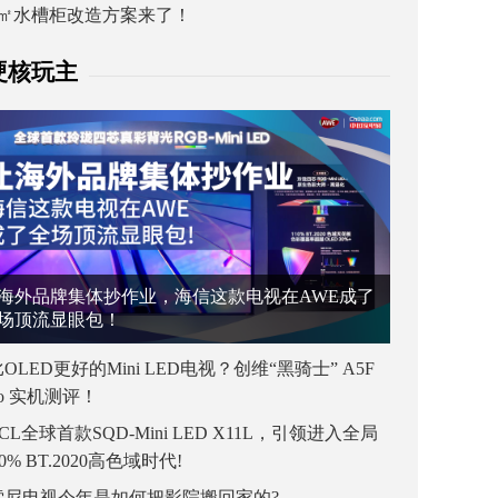
1㎡水槽柜改造方案来了！
硬核玩主
海外品牌集体抄作业，海信这款电视在AWE成了
场顶流显眼包！
OLED更好的Mini LED电视？创维“黑骑士” A5F
ro 实机测评！
CL全球首款SQD-Mini LED X11L，引领进入全局
00% BT.2020高色域时代!
索尼电视今年是如何把影院搬回家的?