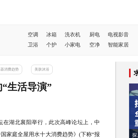
空调
冰箱
洗衣机
厨电
电视影音
卫浴
个护
小家电
空净
智能家居
水器消费趋势
美肤沐浴
“生活导演”
坛在湖北襄阳举行，此次高峰论坛上，中
5中国家庭全屋用水十大消费趋势》(下称“报
探