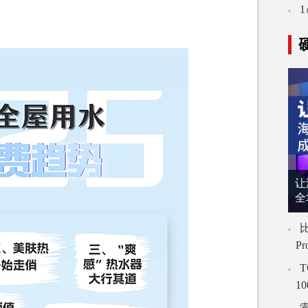
让
全
比
P
T
1