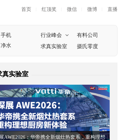
首页
红顶奖
微信
微博
直播
|
|
|
|
手机
行业峰会
有料公司
净水
求真实验室
摄氏零度
求真实验室
展AWE2026：华帝携全新烟灶热套系，重构理想