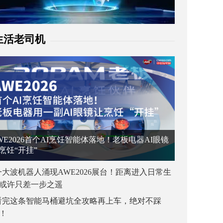
生活老司机
WE2026首个AI烹饪智能体落地！老板电器AI眼镜
烹饪“开挂”
一大波机器人涌现AWE2026展台！距离进入日常生
或许只差一步之遥
看完这条智能马桶避坑全攻略再上车，绝对不踩
！