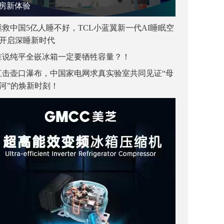
房新体验
拯救中国5亿人睡不好，TCL小蓝翼新一代AI睡眠空
开启深睡新时代
谁说纯平全嵌冰箱一定要牺牲容量？！
直击壶口瀑布，中国家电网求真实验室共同见证“母
河”的焕新时刻！