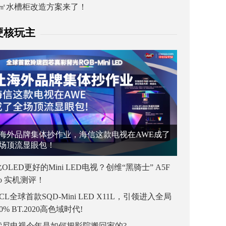
1㎡水槽柜改造方案来了！
硬核玩主
海外品牌集体抄作业，海信这款电视在AWE成了
场顶流显眼包！
OLED更好的Mini LED电视？创维“黑骑士” A5F
ro 实机测评！
CL全球首款SQD-Mini LED X11L，引领进入全局
00% BT.2020高色域时代!
索尼电视今年是如何把影院搬回家的?