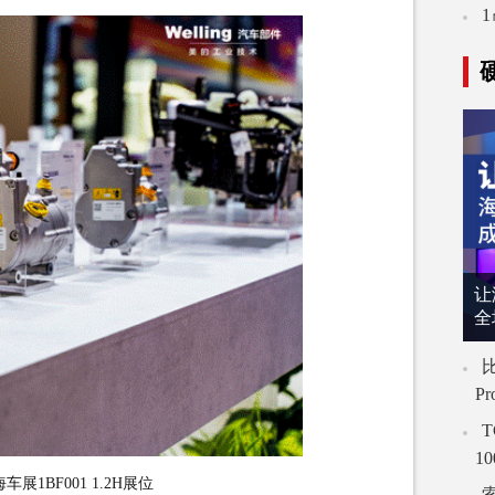
让
全
比
P
T
1
展1BF001 1.2H展位