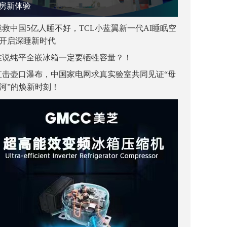
房新体验
拯救中国5亿人睡不好，TCL小蓝翼新一代AI睡眠空
开启深睡新时代
谁说纯平全嵌冰箱一定要牺牲容量？！
直击壶口瀑布，中国家电网求真实验室共同见证“母
河”的焕新时刻！