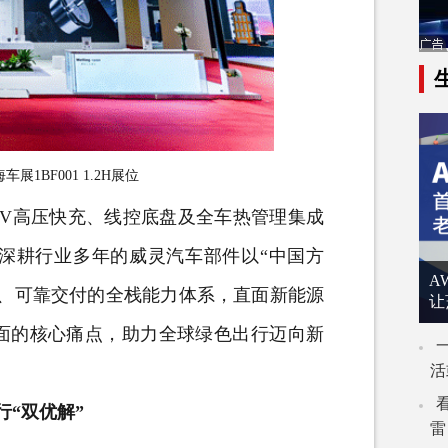
展1BF001 1.2H展位
V高压快充、线控底盘及全车热管理集成
深耕行业多年的威灵汽车部件以“中国方
A
造、可靠交付的全栈能力体系，直面新能源
让
面的核心痛点，助力全球绿色出行迈向新
活
“双优解”
雷