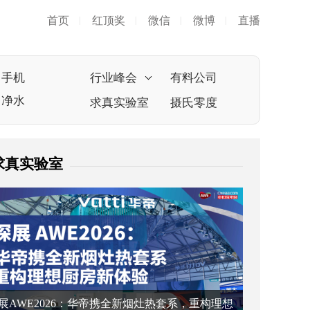
首页
红顶奖
微信
微博
直播
|
|
|
|
手机
行业峰会
有料公司
净水
求真实验室
摄氏零度
求真实验室
展AWE2026：华帝携全新烟灶热套系，重构理想