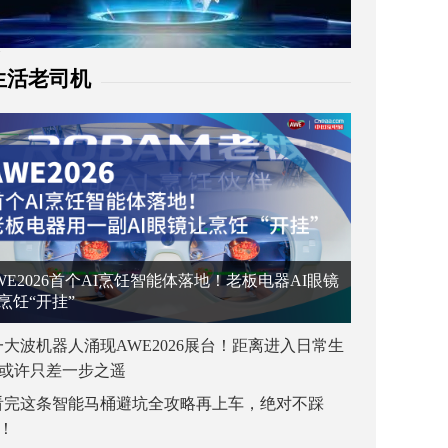
生活老司机
WE2026首个AI烹饪智能体落地！老板电器AI眼镜
烹饪“开挂”
一大波机器人涌现AWE2026展台！距离进入日常生
或许只差一步之遥
看完这条智能马桶避坑全攻略再上车，绝对不踩
！