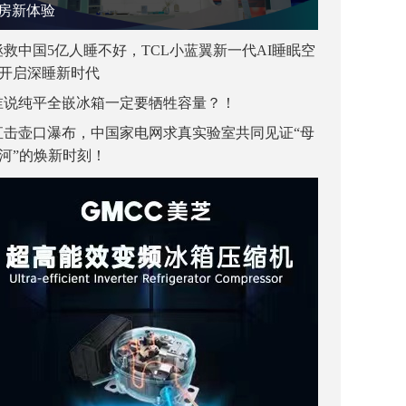
房新体验
拯救中国5亿人睡不好，TCL小蓝翼新一代AI睡眠空
开启深睡新时代
谁说纯平全嵌冰箱一定要牺牲容量？！
直击壶口瀑布，中国家电网求真实验室共同见证“母
河”的焕新时刻！