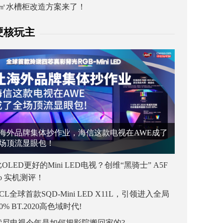
1㎡水槽柜改造方案来了！
硬核玩主
海外品牌集体抄作业，海信这款电视在AWE成了
场顶流显眼包！
OLED更好的Mini LED电视？创维“黑骑士” A5F
ro 实机测评！
CL全球首款SQD-Mini LED X11L，引领进入全局
00% BT.2020高色域时代!
索尼电视今年是如何把影院搬回家的?