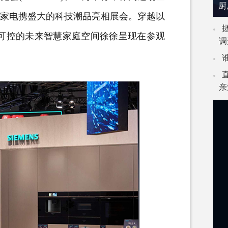
厨
西家电携盛大的科技潮品亮相展会。穿越以
感可控的未来智慧家庭空间徐徐呈现在参观
调
亲