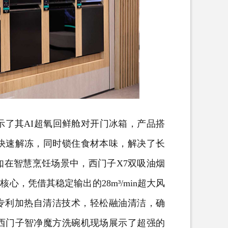
了其AI超氧回鲜舱
对开门冰箱
，产品搭
可快速解冻，同时锁住食材本味，解决了长
如在智慧烹饪场景中，西门子X7双吸油烟
心，凭借其稳定输出的28m³/min超大风
有专利加热自清洁技术，轻松融油清洁，确
西门子智净魔方洗碗机现场展示了超强的