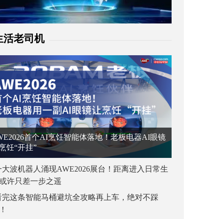
生活老司机
WE2026首个AI烹饪智能体落地！老板电器AI眼镜
烹饪“开挂”
一大波机器人涌现AWE2026展台！距离进入日常生
或许只差一步之遥
看完这条智能马桶避坑全攻略再上车，绝对不踩
！