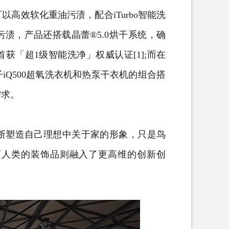
高效软化重油污渍，配合iTurbo智能洗
渍，产品还搭载晶蕾®5.0烘干系统，确
「超1级智能洗净」权威认证[1];而在
Q500超氧
洗衣机
和热泵
干衣机
的组合搭
需求。
塑造自己理想中关于家的形象，只是鸟
而人类的装饰品则融入了更高维的创新创