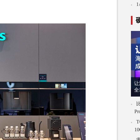
让
全
比
P
T
1