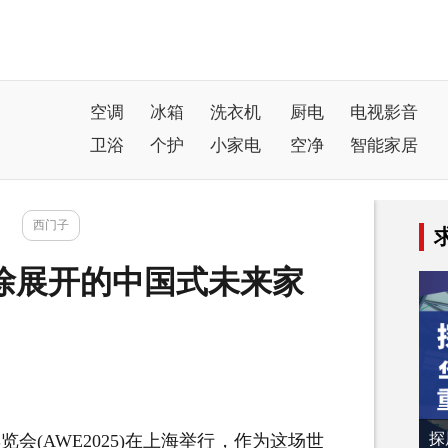
空调
冰箱
洗衣机
厨电
电视影音
卫浴
个护
小家电
空净
智能家居
西门子
徐徐展开的中国式未来家
探
览会(AWE2025)在上海举行，作为这场世