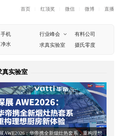
首页
红顶奖
微信
微博
直播
|
|
|
|
手机
行业峰会
有料公司
净水
求真实验室
摄氏零度
求真实验室
展AWE2026：华帝携全新烟灶热套系，重构理想