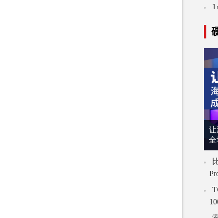
让
全
比
P
T
1