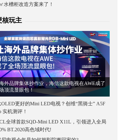
1㎡水槽柜改造方案来了！
硬核玩主
海外品牌集体抄作业，海信这款电视在AWE成了
场顶流显眼包！
OLED更好的Mini LED电视？创维“黑骑士” A5F
ro 实机测评！
CL全球首款SQD-Mini LED X11L，引领进入全局
00% BT.2020高色域时代!
索尼电视今年是如何把影院搬回家的?