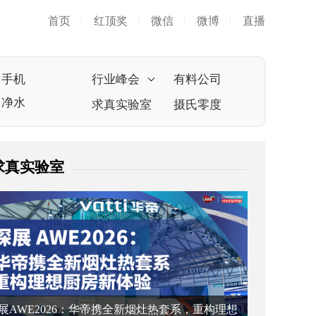
首页
红顶奖
微信
微博
直播
|
|
|
|
手机
行业峰会
有料公司
净水
求真实验室
摄氏零度
求真实验室
展AWE2026：华帝携全新烟灶热套系，重构理想