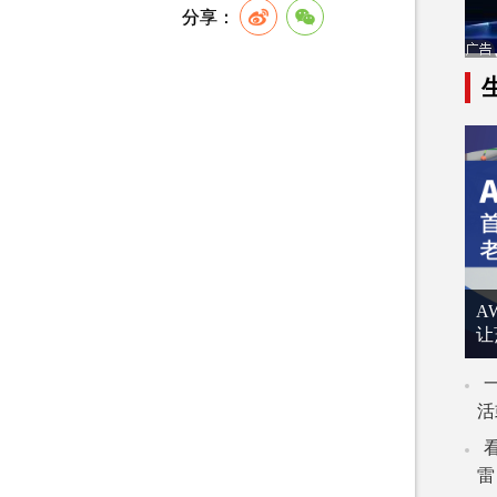
A
让
活
雷