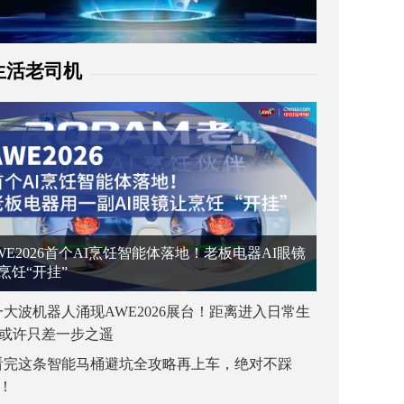
生活老司机
WE2026首个AI烹饪智能体落地！老板电器AI眼镜
烹饪“开挂”
一大波机器人涌现AWE2026展台！距离进入日常生
或许只差一步之遥
看完这条智能马桶避坑全攻略再上车，绝对不踩
！