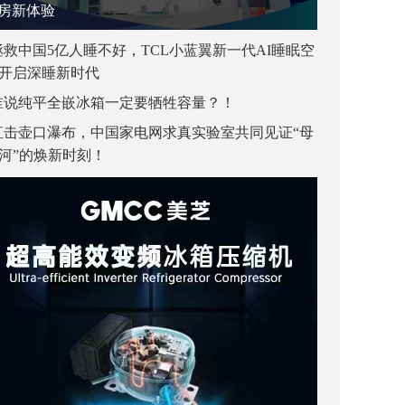
房新体验
拯救中国5亿人睡不好，TCL小蓝翼新一代AI睡眠空
开启深睡新时代
谁说纯平全嵌冰箱一定要牺牲容量？！
直击壶口瀑布，中国家电网求真实验室共同见证“母
河”的焕新时刻！