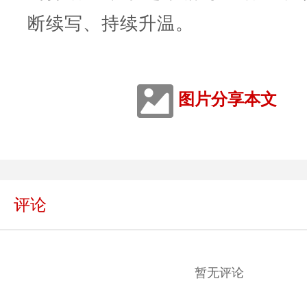
断续写、持续升温。
图片分享本文
评论
暂无评论