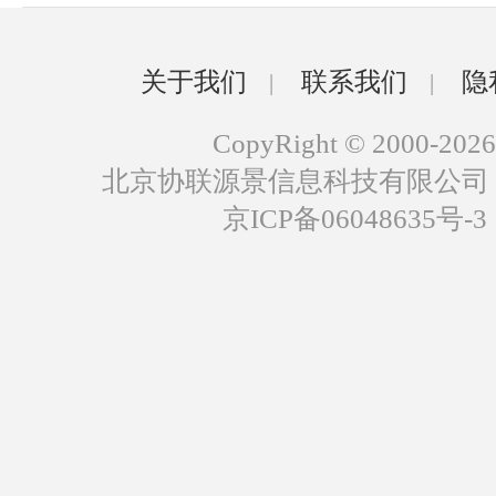
关于我们
联系我们
隐
|
|
CopyRight © 2000-2026
北京协联源景信息科技有限公司
京ICP备06048635号-3