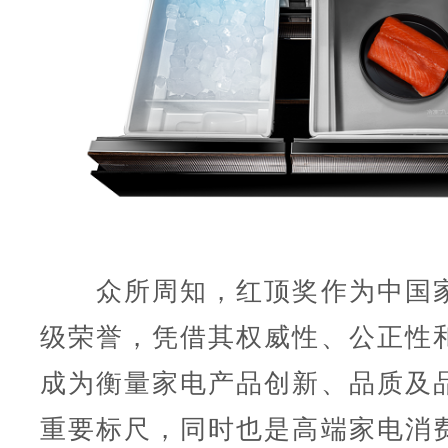
众所周知，红顶奖作为中国家
级荣誉，凭借其权威性、公正性
成为衡量家电产品创新、品质及
重要标尺，同时也是高端家电消