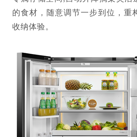
的食材，随意调节一步到位，重
收纳体验。