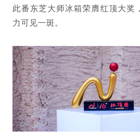
此番东芝大师冰箱荣膺红顶大奖
力可见一斑。