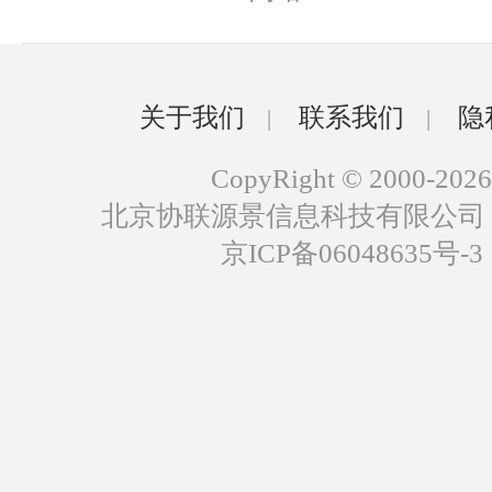
关于我们
联系我们
隐
|
|
CopyRight © 2000-2026
北京协联源景信息科技有限公司
京ICP备06048635号-3