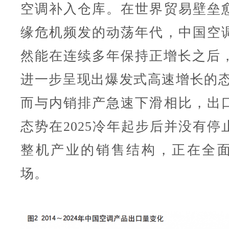
空调补入仓库。在世界贸易壁垒
缘危机频发的动荡年代，中国空
然能在连续多年保持正增长之后，于
进一步呈现出爆发式高速增长的态势
而与内销排产急速下滑相比，出
态势在2025冷年起步后并没有停
整机产业的销售结构，正在全
场。