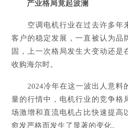
产业格局竟起波澜
空调电机行业在过去许多年来
客户的稳定发展，一直被认为品
固，上一次格局发生大变动还是
收购海尔时。
2024冷年在这一波出人意料
量的行情中，电机行业的竞争格
场激增和直流电机占比快速提高
愈发严格而发生了显著的变化。