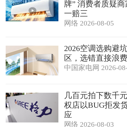
牌” 消费者质疑
一赔三
网络 2026-08-05
2026空调选购避
区，选错直接浪
中国家电网 2026-08-
几百元拍下数千
权店以BUG拒发
应
网络 2026-08-03