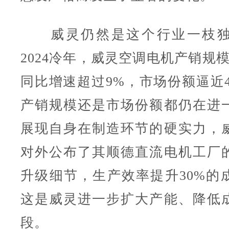
威灵仍然是这个行业一枝独
2024冷年，威灵空调电机产销规
同比增速超过9%，市场份额逼近4
产销规模还是市场份额都仍在进
展现自身在制造环节的硬实力，
对外公布了其顺德直流电机工厂
升级细节，生产效率提升30%的
这是威灵进一步扩大产能、降低
段。