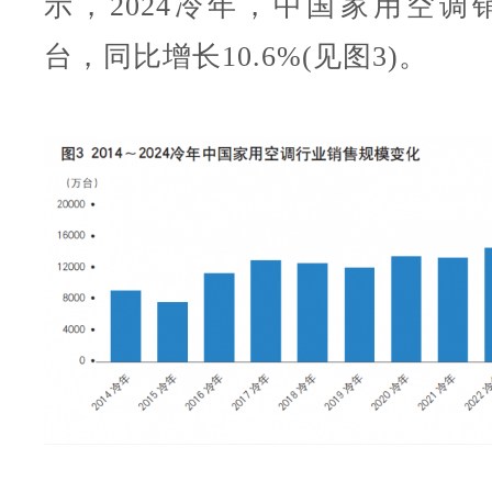
示，2024冷年，中国家用空调销
台，同比增长10.6%(见图3)。