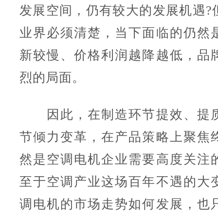
发展空间，仍有较大的发展机遇?
业界必须清楚，当下面临的仍然
新较慢、价格利润越降越低，品
烈的局面。
因此，在制造环节提效、提质
节倾力变革，在产品策略上聚焦
然是空调电机企业需要高度关注
至于空调产业这场百年不遇的大
调电机的市场走势如何发展，也