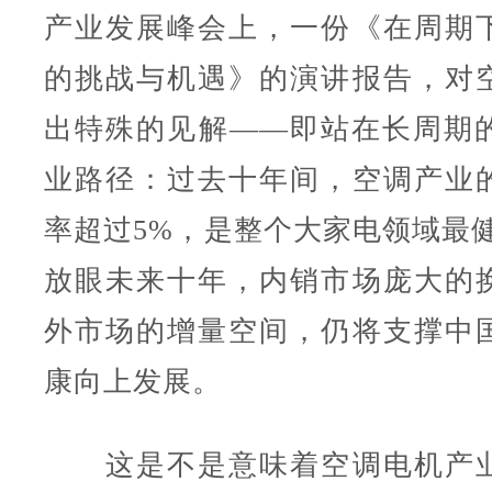
产业发展峰会上，一份《在周期
的挑战与机遇》的演讲报告，对
出特殊的见解——即站在长周期
业路径：过去十年间，空调产业
率超过5%，是整个大家电领域最健
放眼未来十年，内销市场庞大的
外市场的增量空间，仍将支撑中
康向上发展。
这是不是意味着空调电机产业