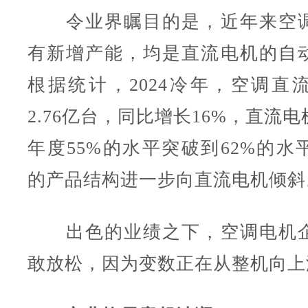
令业界瞩目的是，近年来空调
有新增产能，均是直流电机的自
根据统计，2024冷年，空调直
2.76亿台，同比增长16%，直流
年度55%的水平突破到62%的水
的产品结构进一步向直流电机倾斜
出色的业绩之下，空调电机企
敢放松，因为变数正在从整机向上