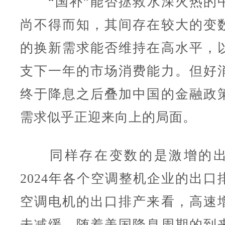
“国补”能否拯救水深火热的
尚不得而知，其间存在较大的变
的换新需求能否维持在高水平，
支下一年的市场消费能力。但好
终于降息之后叠加中国的金融政
需求似乎正迎来向上的局面。
同样存在变数的是激增的出
2024年各个空调整机企业的出口
空调电机的出口排产来看，高速
未减缓。随着美国降息周期的到