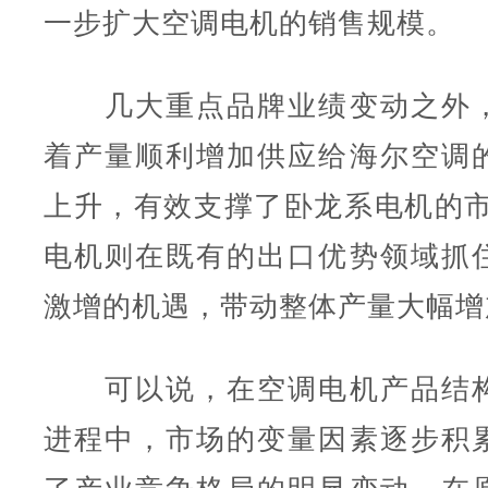
一步扩大空调电机的销售规模。
几大重点品牌业绩变动之外，
着产量顺利增加供应给海尔空调
上升，有效支撑了卧龙系电机的市
电机则在既有的出口优势领域抓
激增的机遇，带动整体产量大幅增
可以说，在空调电机产品结构
进程中，市场的变量因素逐步积