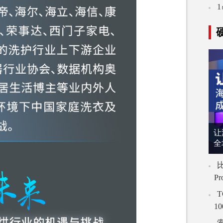
让
全
比
P
T
1