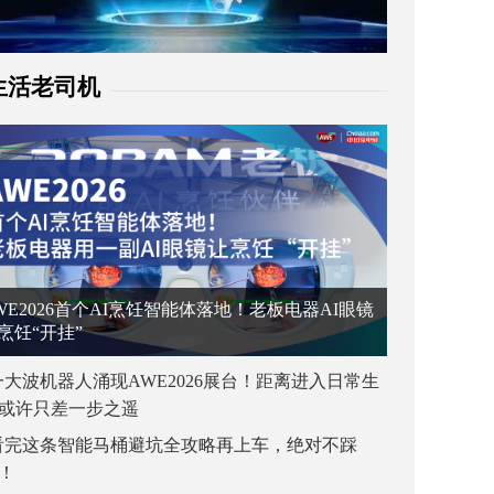
生活老司机
WE2026首个AI烹饪智能体落地！老板电器AI眼镜
烹饪“开挂”
一大波机器人涌现AWE2026展台！距离进入日常生
或许只差一步之遥
看完这条智能马桶避坑全攻略再上车，绝对不踩
！