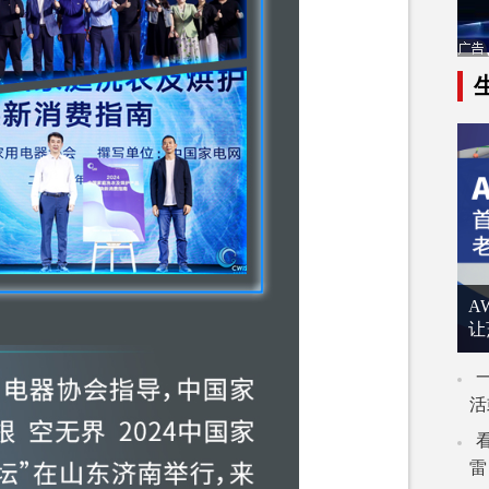
A
让
活
雷