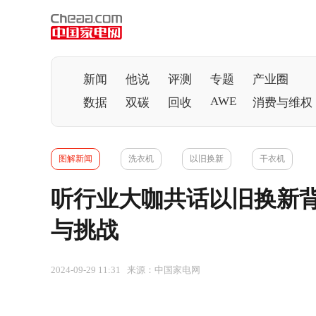
新闻
他说
评测
专题
产业圈
AWE
数据
双碳
回收
消费与维权
图解新闻
洗衣机
以旧换新
干衣机
听行业大咖共话以旧换新
与挑战
2024-09-29 11:31 来源：中国家电网