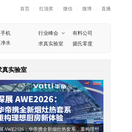
首页
红顶奖
微信
微博
直播
|
|
|
|
手机
行业峰会
有料公司
净水
求真实验室
摄氏零度
求真实验室
展AWE2026：华帝携全新烟灶热套系，重构理想