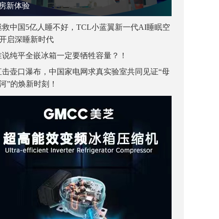
房新体验
拯救中国5亿人睡不好，TCL小蓝翼新一代AI睡眠空
开启深睡新时代
谁说纯平全嵌冰箱一定要牺牲容量？！
直击壶口瀑布，中国家电网求真实验室共同见证“母
河”的焕新时刻！