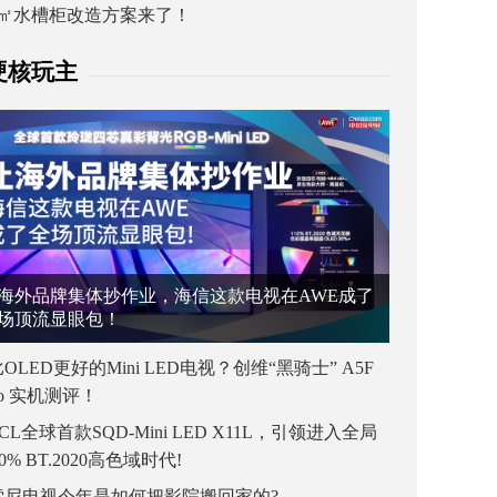
1㎡水槽柜改造方案来了！
硬核玩主
海外品牌集体抄作业，海信这款电视在AWE成了
场顶流显眼包！
OLED更好的Mini LED电视？创维“黑骑士” A5F
ro 实机测评！
CL全球首款SQD-Mini LED X11L，引领进入全局
00% BT.2020高色域时代!
索尼电视今年是如何把影院搬回家的?