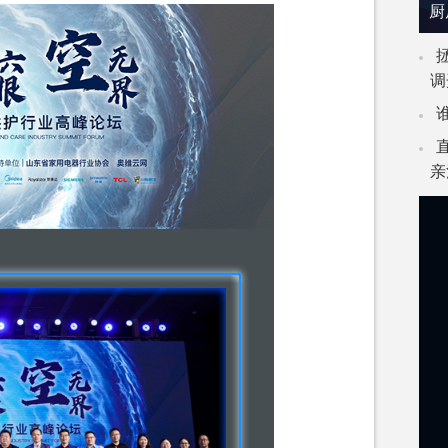
厨
调
亲