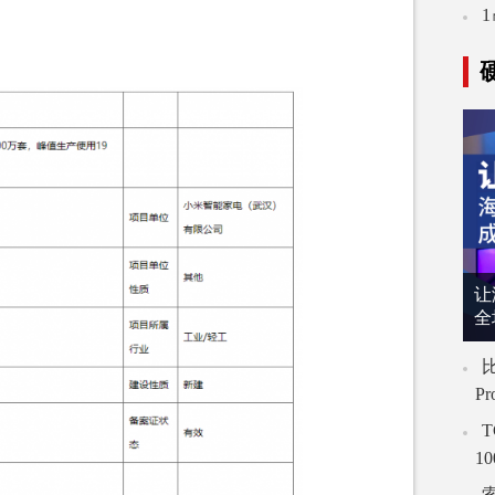
让
全
比
P
T
1