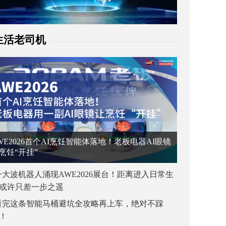
生活老司机
WE2026首个AI烹饪智能体落地！老板电器AI眼镜
烹饪“开挂”
一大波机器人涌现AWE2026展台！距离进入日常生
或许只差一步之遥
看完这条智能马桶避坑全攻略再上车，绝对不踩
！