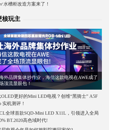
1㎡水槽柜改造方案来了！
硬核玩主
海外品牌集体抄作业，海信这款电视在AWE成了
场顶流显眼包！
OLED更好的Mini LED电视？创维“黑骑士” A5F
ro 实机测评！
CL全球首款SQD-Mini LED X11L，引领进入全局
00% BT.2020高色域时代!
索尼电视今年是如何把影院搬回家的?