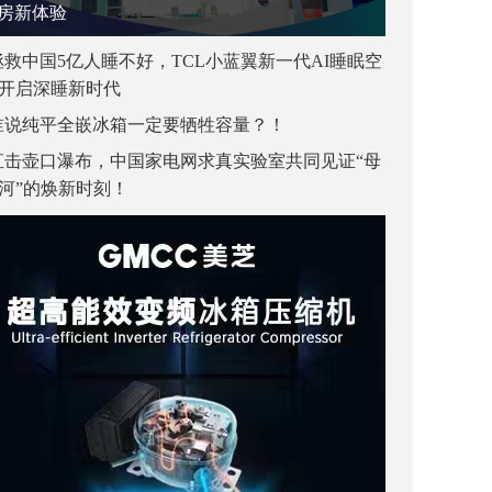
房新体验
拯救中国5亿人睡不好，TCL小蓝翼新一代AI睡眠空
开启深睡新时代
谁说纯平全嵌冰箱一定要牺牲容量？！
直击壶口瀑布，中国家电网求真实验室共同见证“母
河”的焕新时刻！