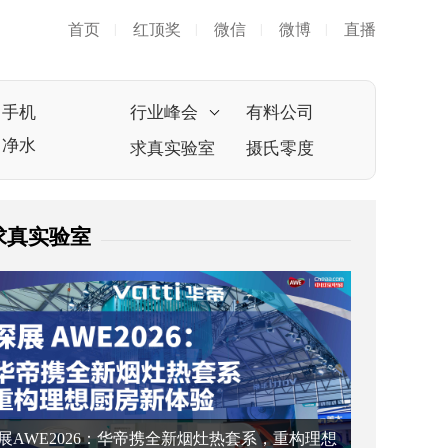
首页
红顶奖
微信
微博
直播
|
|
|
|
手机
行业峰会
有料公司
净水
求真实验室
摄氏零度
求真实验室
展AWE2026：华帝携全新烟灶热套系，重构理想