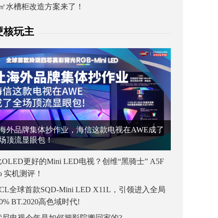
1㎡水槽柜改造方案来了！
硬核玩主
海外品牌集体抄作业，海信这款电视在AWE成了
场顶流显眼包！
OLED更好的Mini LED电视？创维“黑骑士” A5F
ro 实机测评！
CL全球首款SQD-Mini LED X11L，引领进入全局
00% BT.2020高色域时代!
索尼电视今年是如何把影院搬回家的?