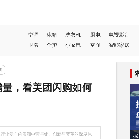
空调
冰箱
洗衣机
厨电
电视影音
卫浴
个护
小家电
空净
智能家居
新
增量，看美团闪购如何
行业竞争的浪潮中营与销、创新与变革的深度原
探