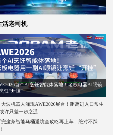
生活老司机
WE2026首个AI烹饪智能体落地！老板电器AI眼镜
烹饪“开挂”
一大波机器人涌现AWE2026展台！距离进入日常生
或许只差一步之遥
看完这条智能马桶避坑全攻略再上车，绝对不踩
！