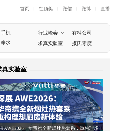
首页
红顶奖
微信
微博
直播
|
|
|
|
手机
行业峰会
有料公司
净水
求真实验室
摄氏零度
求真实验室
展AWE2026：华帝携全新烟灶热套系，重构理想