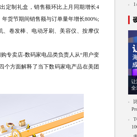
浦推出定制礼盒，销售额环比上月同期增长4
，年货节期间销售额与订单量年增长800%;
机、卷发棒、电动牙刷、美容仪、按摩仪
专卖店-数码家电品类负责人从“用户变
”四个方面解释了当下数码家电产品在美团
让
全
比
P
T
1