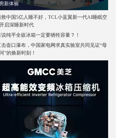
房新体验
拯救中国5亿人睡不好，TCL小蓝翼新一代AI睡眠空
开启深睡新时代
谁说纯平全嵌冰箱一定要牺牲容量？！
直击壶口瀑布，中国家电网求真实验室共同见证“母
河”的焕新时刻！