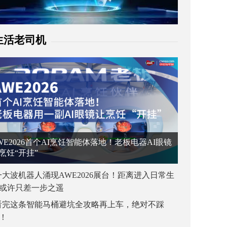
生活老司机
WE2026首个AI烹饪智能体落地！老板电器AI眼镜
烹饪“开挂”
一大波机器人涌现AWE2026展台！距离进入日常生
或许只差一步之遥
看完这条智能马桶避坑全攻略再上车，绝对不踩
！