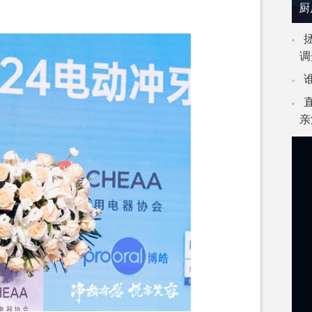
厨
调
亲