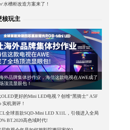
1㎡水槽柜改造方案来了！
硬核玩主
海外品牌集体抄作业，海信这款电视在AWE成了
场顶流显眼包！
OLED更好的Mini LED电视？创维“黑骑士” A5F
ro 实机测评！
CL全球首款SQD-Mini LED X11L，引领进入全局
00% BT.2020高色域时代!
索尼电视今年是如何把影院搬回家的?