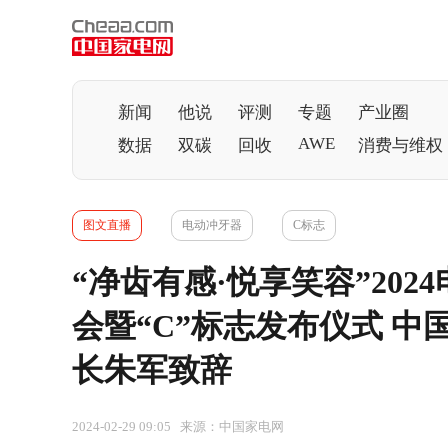
新闻
他说
评测
专题
产业圈
AWE
数据
双碳
回收
消费与维权
图文直播
电动冲牙器
C标志
“净齿有感·悦享笑容”20
会暨“C”标志发布仪式 
长朱军致辞
2024-02-29 09:05 来源：中国家电网