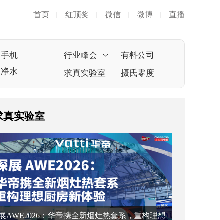
首页
红顶奖
微信
微博
直播
|
|
|
|
手机
行业峰会
有料公司
净水
求真实验室
摄氏零度
求真实验室
展AWE2026：华帝携全新烟灶热套系，重构理想