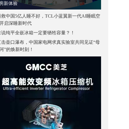
房新体验
拯救中国5亿人睡不好，TCL小蓝翼新一代AI睡眠空
开启深睡新时代
谁说纯平全嵌冰箱一定要牺牲容量？！
直击壶口瀑布，中国家电网求真实验室共同见证“母
河”的焕新时刻！