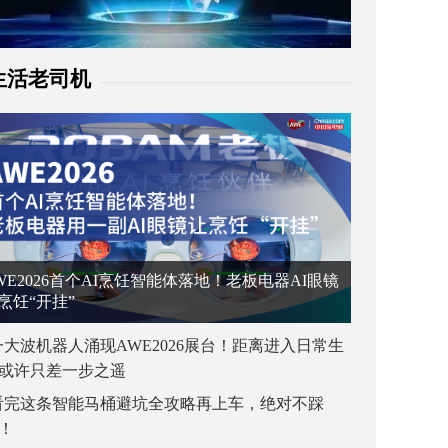
生活老司机
WE2026首个AI烹饪智能体落地！老板电器AI眼镜
烹饪“开挂”
一大波机器人涌现AWE2026展台！距离进入日常生
或许只差一步之遥
看完这条智能马桶避坑全攻略再上车，绝对不踩
！