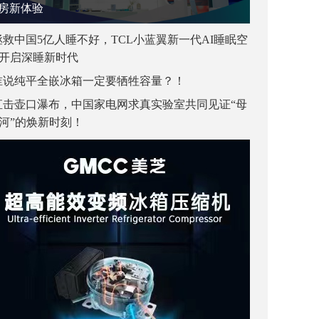
房新体验
拯救中国5亿人睡不好，TCL小蓝翼新一代AI睡眠空
开启深睡新时代
谁说纯平全嵌冰箱一定要牺牲容量？！
直击壶口瀑布，中国家电网求真实验室共同见证“母
河”的焕新时刻！