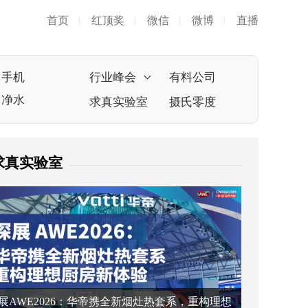
首页
红顶奖
微信
微博
直播
|
|
|
|
手机
行业峰会
有料公司
净水
求真实验室
摄氏零度
求真实验室
展AWE2026：华帝携全新烟灶热套系，重构理想