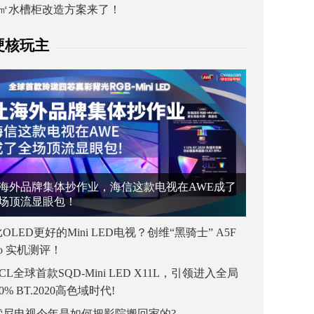
1㎡水槽柜改造方案来了！
硬核玩主
海外品牌集体抄作业，海信这款电视在AWE成了
场顶流显眼包！
OLED更好的Mini LED电视？创维“黑骑士” A5F
ro 实机测评！
CL全球首款SQD-Mini LED X11L，引领进入全局
00% BT.2020高色域时代!
索尼电视今年是如何把影院搬回家的?