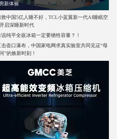
房新体验
拯救中国5亿人睡不好，TCL小蓝翼新一代AI睡眠空
开启深睡新时代
谁说纯平全嵌冰箱一定要牺牲容量？！
直击壶口瀑布，中国家电网求真实验室共同见证“母
河”的焕新时刻！