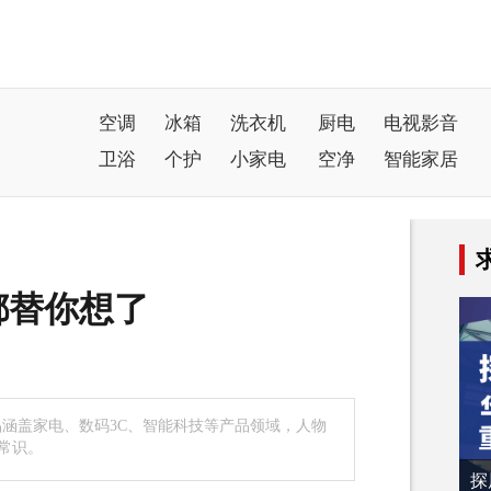
空调
冰箱
洗衣机
厨电
电视影音
卫浴
个护
小家电
空净
智能家居
都替你想了
涵盖家电、数码3C、智能科技等产品领域，人物
常识。
探