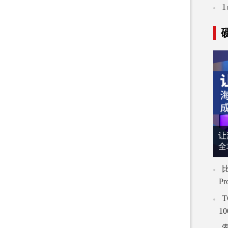
让
全
比
P
T
1