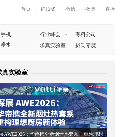
首页
红顶奖
微信
微博
直播
|
|
|
|
手机
行业峰会
有料公司
净水
求真实验室
摄氏零度
求真实验室
展AWE2026：华帝携全新烟灶热套系，重构理想