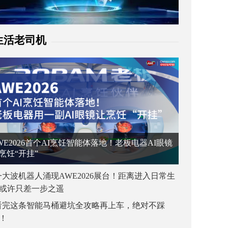
生活老司机
WE2026首个AI烹饪智能体落地！老板电器AI眼镜
烹饪“开挂”
一大波机器人涌现AWE2026展台！距离进入日常生
或许只差一步之遥
看完这条智能马桶避坑全攻略再上车，绝对不踩
！