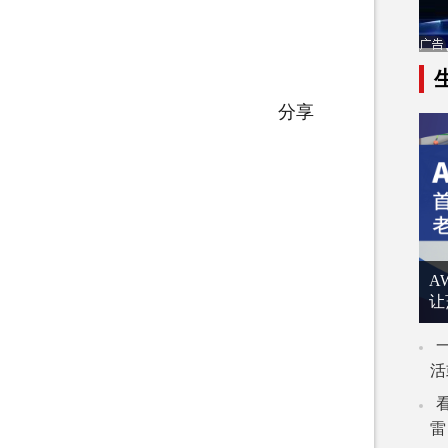
分享
A
让
活
雷