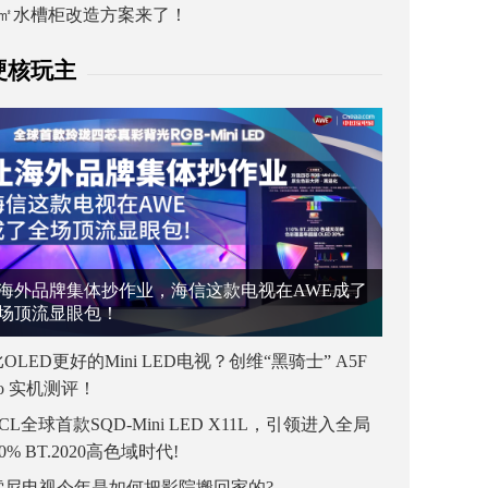
1㎡水槽柜改造方案来了！
硬核玩主
海外品牌集体抄作业，海信这款电视在AWE成了
场顶流显眼包！
OLED更好的Mini LED电视？创维“黑骑士” A5F
ro 实机测评！
CL全球首款SQD-Mini LED X11L，引领进入全局
00% BT.2020高色域时代!
索尼电视今年是如何把影院搬回家的?