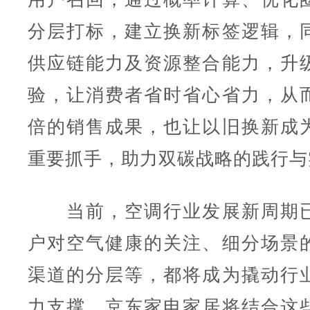
分层打标，建立换新标签逻辑，
供应链能力及资源整合能力，升
验，让消费者省时省心省力，从
倍的销售成果，也让以旧换新成
重要抓手，助力双碳战略的践行与
当前，空调行业发展新周期已
户对空气健康的关注、细分场景
渠道的分层等，都将成为撬动行
力支撑。京东家电家居将结合这