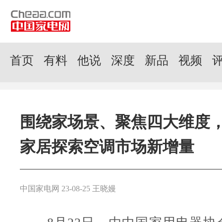
首页
有料
他说
深度
新品
视频
围绕家场景、聚焦四大维度
家居探索空调市场新增量
中国家电网 23-08-25 王晓嫚