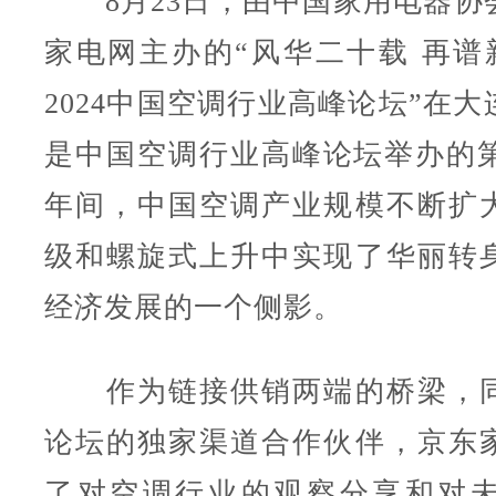
8月23日，由中国家用电器协
家电网主办的“风华二十载 再谱新篇
2024中国空调行业高峰论坛”在
是中国空调行业高峰论坛举办的第2
年间，中国空调产业规模不断扩
级和螺旋式上升中实现了华丽转
经济发展的一个侧影。
作为链接供销两端的桥梁，同
论坛的独家渠道合作伙伴，京东
了对空调行业的观察分享和对