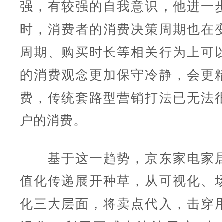
强，有较强的自我意识，他进一
时，消费者的消费决策周期也在
周期、购买时长等相关行为上可
的消费观念更加保守冷静，会更
费，传统套路型营销打法已无法
户的消费。
基于这一趋势，京东家电家居
值化传递展开种草，从可视化、
化三大层面，将卖点代入，击穿