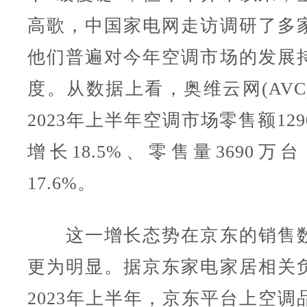
高歌，中国家电网走访调研了多
他们普遍对今年空调市场的发展
度。从数据上看，奥维云网(AVC
2023年上半年空调市场零售额12
增长18.5%、零售量3690万
17.6%。
这一增长态势在京东的销售数
更为明显。据京东家电家居相关
2023年上半年，京东平台上空调