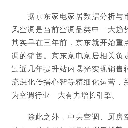
据京东家电家居数据分析与市
风空调是当前空调品类中一大趋
其实早在三年前，京东就开始重
调的销售。京东家电家居相关负
过近几年提升站内曝光实现销售
流深化传播心智等精细化运营，
为空调行业一大有力增长引擎。
除此之外，中央空调、厨房空