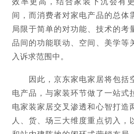
效率更高，结合家装下沉会有
间，而消费者对家电产品的总体
局限于简单的对功能、技术的考
品间的功能联动、空间、美学等
入诉求范围中。
因此，京东家电家居将包括空
电产品，与家装环节做了一站式
电家装家居交叉渗透和心智打造
人、货、场三大维度重点切入，