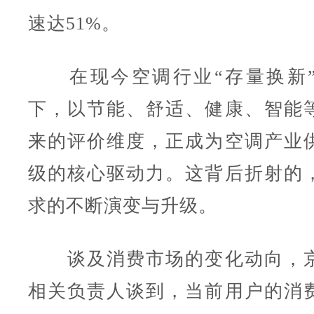
速达51%。
在现今空调行业“存量换新”
下，以节能、舒适、健康、智能
来的评价维度，正成为空调产业
级的核心驱动力。这背后折射的
求的不断演变与升级。
谈及消费市场的变化动向，京
相关负责人谈到，当前用户的消