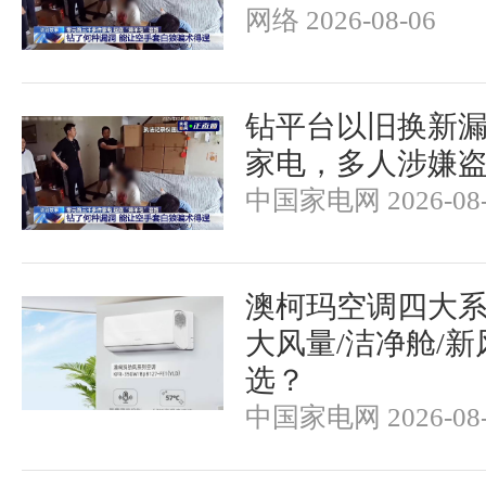
网络 2026-08-06
钻平台以旧换新漏洞
家电，多人涉嫌
中国家电网 2026-08-
澳柯玛空调四大
大风量/洁净舱/新
选？
中国家电网 2026-08-