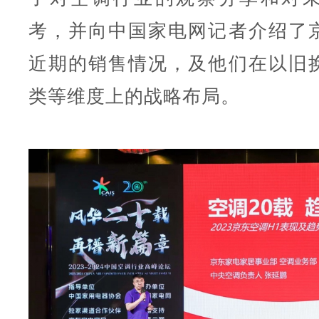
考，并向中国家电网记者介绍了
近期的销售情况，及他们在以旧
类等维度上的战略布局。