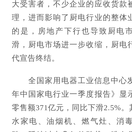
大受害者，不少企业的应收货款
理，进而影响了厨电行业的整体
的是，房地产下行也导致厨电
滑，厨电市场进一步收缩，厨电
代宣告终结。
全国家用电器工业信息中心发布
年中国家电行业一季度报告》显
零售额371亿元，同比下滑2.5%
水家电、油烟机、燃气灶、消