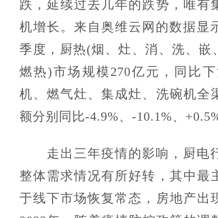
跌，延续过去几年的跌势，唯有
机增长。来自奥维云网的数据显示：
季度，厨热(烟、灶、消、洗、嵌
燃热)市场规模270亿元，同比下滑
机、燃气灶、集成灶、洗碗机全
额分别同比-4.9%、-10.1%、+0.5
走出三年疫情的影响，厨电行业
整体需求情况有所好转，其中最
于线下市场恢复常态，房地产出