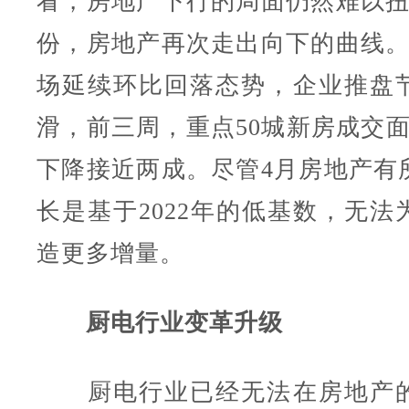
看，房地产下行的局面仍然难以扭
份，房地产再次走出向下的曲线。
场延续环比回落态势，企业推盘
滑，前三周，重点50城新房成交面
下降接近两成。尽管4月房地产有
长是基于2022年的低基数，无法
造更多增量。
厨电行业变革升级
厨电行业已经无法在房地产的