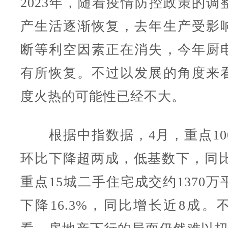
2023年，随着疫情防控政策的调
产生活逐渐恢复，去年生产受影
断等利空因素正在消失，今年厨
有所恢复。不过以发展的角度来
度火热的可能性已经不大。
根据中指数据，4月，重点10
环比下降超两成，低基数下，同比增
重点15城二手住宅成交约1370
下降16.3%，同比增长近8成。