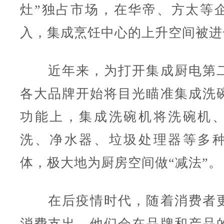
灶”独占市场，在华帝、方太等
入，集成烹饪中心的上升空间被进
近年来，为打开集成厨电第二
各大品牌开始将目光瞄准集成洗
功能上，集成洗碗机将洗碗机
洗、净水器、垃圾处理器等多
体，极大地为厨房空间做“减法”。
在后疫情时代，随着消费者更
消费支出，他们会在品牌和产品