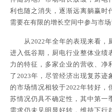
利也随之消失，逐渐远离躺赢时
需要在有限的增长空间中参与市场
从2022年全年的表现来看，
进入低谷期，厨电行业整体业绩
力的特征，多家企业的营收、净
了2023年，尽管经济出现复苏迹
的市场情况相较于2022年转好，
苏情况仍具不确定性，其中第一
需求仍未见明显好转，维持下行