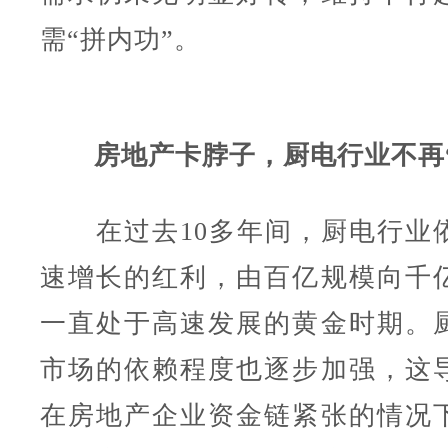
需“拼内功”。
房地产卡脖子，厨电行业不再“
在过去10多年间，厨电行业
速增长的红利，由百亿规模向千
一直处于高速发展的黄金时期。
市场的依赖程度也逐步加强，这
在房地产企业资金链紧张的情况