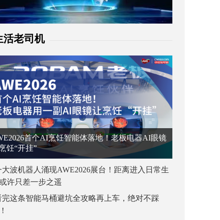
生活老司机
WE2026首个AI烹饪智能体落地！老板电器AI眼镜
烹饪“开挂”
一大波机器人涌现AWE2026展台！距离进入日常生
或许只差一步之遥
看完这条智能马桶避坑全攻略再上车，绝对不踩
！