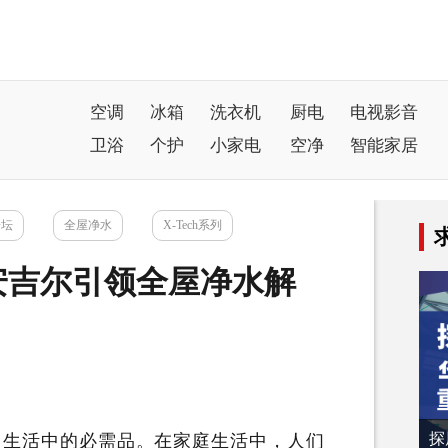
空调
冰箱
洗衣机
厨电
电视影音
卫浴
个护
小家电
空净
智能家居
论坛
全屋净水
X-Tech系列
安吉尔引领全屋净水解
探
常生活中的必需品。在家庭生活中，人们