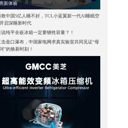
房新体验
拯救中国5亿人睡不好，TCL小蓝翼新一代AI睡眠空
开启深睡新时代
谁说纯平全嵌冰箱一定要牺牲容量？！
直击壶口瀑布，中国家电网求真实验室共同见证“母
河”的焕新时刻！