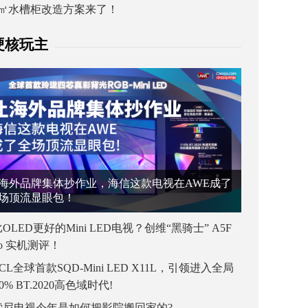
1㎡水槽柜改造方案来了！
硬核玩主
海外品牌集体抄作业，海信这款电视在AWE成了
场顶流显眼包！
OLED更好的Mini LED电视？创维“黑骑士” A5F
ro 实机测评！
CL全球首款SQD-Mini LED X11L，引领进入全局
00% BT.2020高色域时代!
索尼电视今年是如何把影院搬回家的?