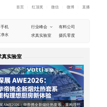
首页
红顶奖
微信
微博
直播
|
|
|
|
手机
行业峰会
有料公司
净水
求真实验室
摄氏零度
求真实验室
展AWE2026：华帝携全新烟灶热套系，重构理想