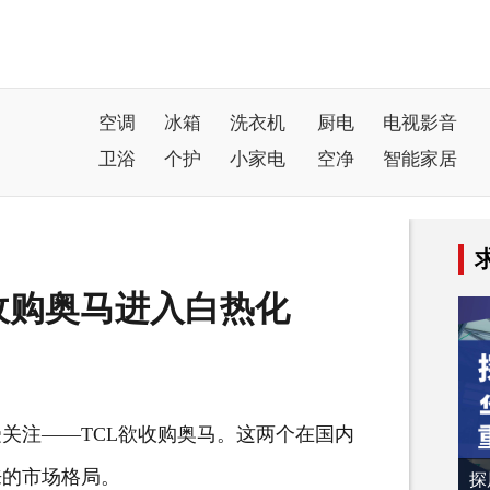
空调
冰箱
洗衣机
厨电
电视影音
卫浴
个护
小家电
空净
智能家居
L收购奥马进入白热化
关注——TCL欲收购奥马。这两个在国内
来的市场格局。
探