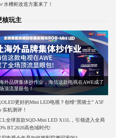
1㎡水槽柜改造方案来了！
硬核玩主
海外品牌集体抄作业，海信这款电视在AWE成了
场顶流显眼包！
OLED更好的Mini LED电视？创维“黑骑士” A5F
ro 实机测评！
CL全球首款SQD-Mini LED X11L，引领进入全局
00% BT.2020高色域时代!
索尼电视今年是如何把影院搬回家的?