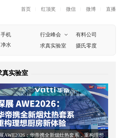
首页
红顶奖
微信
微博
直播
|
|
|
|
手机
行业峰会
有料公司
净水
求真实验室
摄氏零度
求真实验室
展AWE2026：华帝携全新烟灶热套系，重构理想