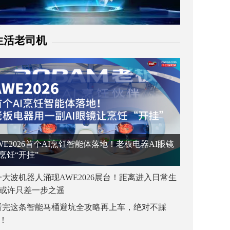
生活老司机
WE2026首个AI烹饪智能体落地！老板电器AI眼镜
烹饪“开挂”
一大波机器人涌现AWE2026展台！距离进入日常生
或许只差一步之遥
看完这条智能马桶避坑全攻略再上车，绝对不踩
！