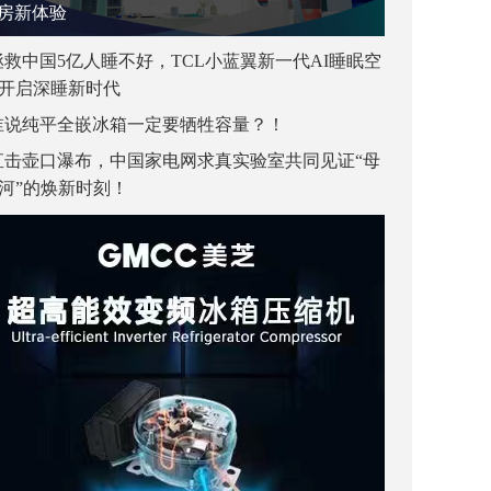
房新体验
拯救中国5亿人睡不好，TCL小蓝翼新一代AI睡眠空
开启深睡新时代
谁说纯平全嵌冰箱一定要牺牲容量？！
直击壶口瀑布，中国家电网求真实验室共同见证“母
河”的焕新时刻！