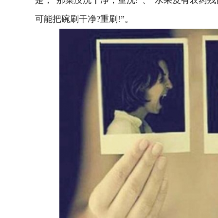
是，“那菜没洗干净，重洗!”、“水果皮有农药残
可能把碗刷干净?重刷!”。