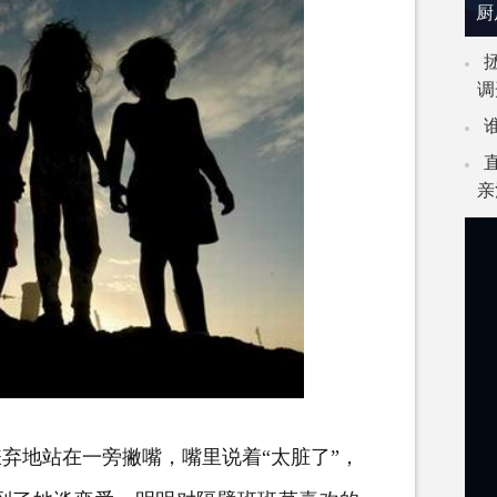
厨
调
亲
地站在一旁撇嘴，嘴里说着“太脏了”，