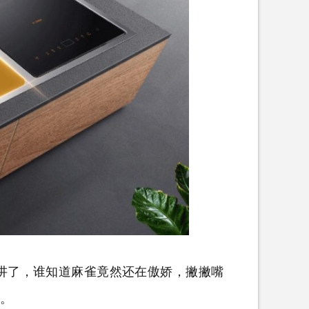
了，谁知道麻雀竟然还在傲娇，撇撇嘴
”。