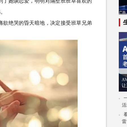
到了她谈恋爱，明明对隔壁班班草喜欢的
书。
欲绝哭的昏天暗地，决定接受班草兄弟
A
让
活
雷