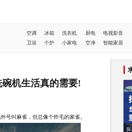
空调
冰箱
洗衣机
厨电
电视影音
卫浴
个护
小家电
空净
智能家居
碗机生活真的需要!
外号叫麻雀，但总像个炸毛的家雀。
探