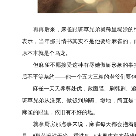
再再后来，麻雀跟班草兄弟就稀里糊涂的结
表示，当年那封情书其实不是他要给麻雀的，
原本本就是个乌龙。
但麻雀不愿接受这种有辱她傲娇形象的事实
后不平等条约——他一个五大三粗的老爷们要
麻雀一天天养尊处优，敷面膜、刷韩剧、追欧
班草兄弟从洗菜、做饭到刷碗、墩地，简直是
麻雀的眼里，依旧有不好的地。
就拿厨房那点事来说，麻雀每天都会抱着胳