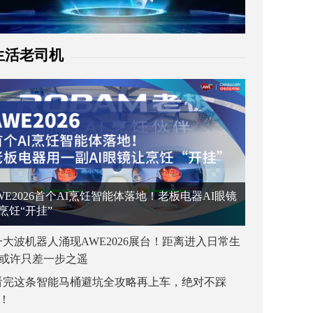
生活老司机
WE2026首个AI烹饪智能体落地！老板电器AI眼镜
烹饪“开挂”
一大波机器人涌现AWE2026展台！距离进入日常生
或许只差一步之遥
看完这条智能马桶避坑全攻略再上车，绝对不踩
！