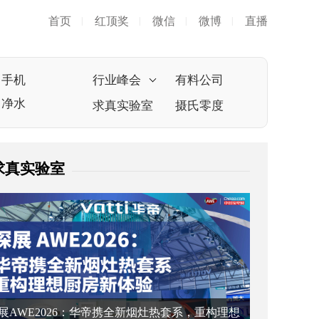
首页
红顶奖
微信
微博
直播
|
|
|
|
手机
行业峰会
有料公司
净水
求真实验室
摄氏零度
求真实验室
展AWE2026：华帝携全新烟灶热套系，重构理想