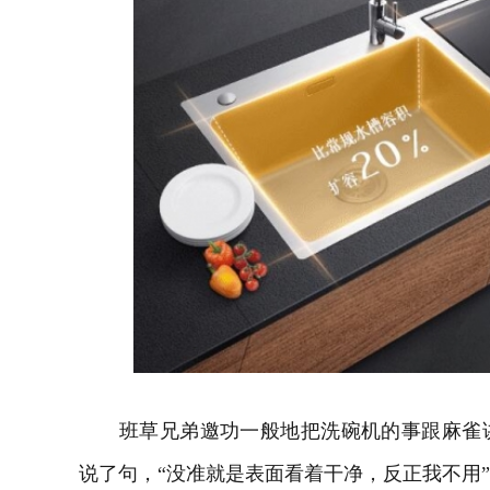
班草兄弟邀功一般地把洗碗机的事跟麻雀讲
说了句，“没准就是表面看着干净，反正我不用