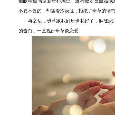
但眼睛里满是新奇和渴望。这种傲娇甚至延续
不要不要的，却摆着冷漠脸，拒绝了班草的情
再之后，班草跟我们班班花好了，麻雀悲痛
的告白，一直视奸班草谈恋爱。