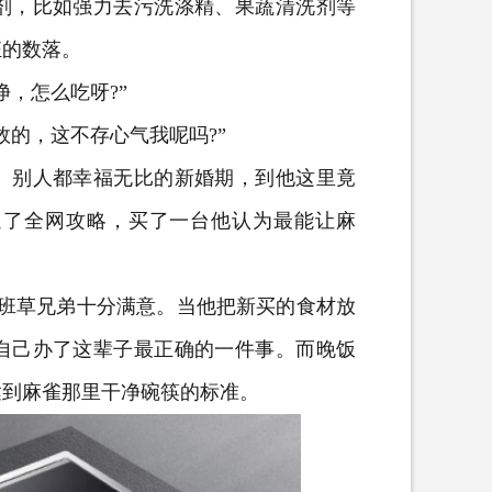
，比如强力去污洗涤精、果蔬清洗剂等
狂的数落。
，怎么吃呀?”
的，这不存心气我呢吗?”
别人都幸福无比的新婚期，到他这里竟
遍了全网攻略，买了一台他认为最能让麻
班草兄弟十分满意。当他把新买的食材放
自己办了这辈子最正确的一件事。而晚饭
达到麻雀那里干净碗筷的标准。