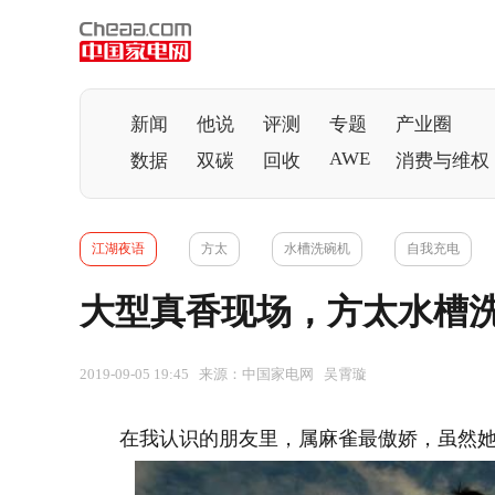
新闻
他说
评测
专题
产业圈
AWE
数据
双碳
回收
消费与维权
江湖夜语
方太
水槽洗碗机
自我充电
大型真香现场，方太水槽洗
2019-09-05 19:45 来源：中国家电网 吴霄璇
在我认识的朋友里，属麻雀最傲娇，虽然她