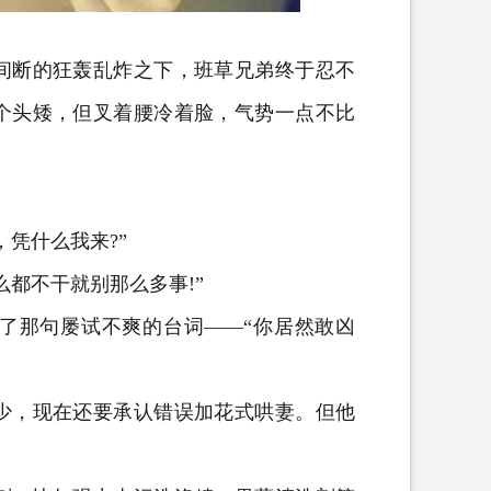
断的狂轰乱炸之下，班草兄弟终于忍不
个头矮，但叉着腰冷着脸，气势一点不比
凭什么我来?”
都不干就别那么多事!”
那句屡试不爽的台词——“你居然敢凶
，现在还要承认错误加花式哄妻。但他