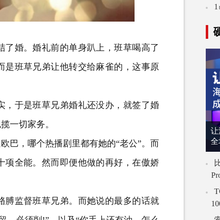
了婚。婚礼前的单身趴上，班草喝高了
而是班草兄弟让他转交给麻雀的，这事原
，于是班草兄弟婚礼还没办，就签了婚
包揽一切家务。
让
全
巴，哪个热播剧里都有她的“老公”。而
十项全能。然而即便他做的再好，在傲娇
比
P
T
膊监督班草兄弟。而她说的最多的话就
1