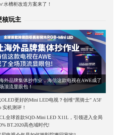
1㎡水槽柜改造方案来了！
硬核玩主
海外品牌集体抄作业，海信这款电视在AWE成了
场顶流显眼包！
OLED更好的Mini LED电视？创维“黑骑士” A5F
ro 实机测评！
CL全球首款SQD-Mini LED X11L，引领进入全局
00% BT.2020高色域时代!
索尼电视今年是如何把影院搬回家的?