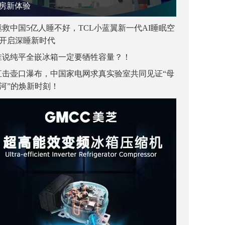
房新体验
拯救中国5亿人睡不好，TCL小蓝翼新一代AI睡眠空
开启深睡新时代
谁说纯平全嵌冰箱一定要牺牲容量？！
直击壶口瀑布，中国家电网求真实验室共同见证“母
河”的焕新时刻！