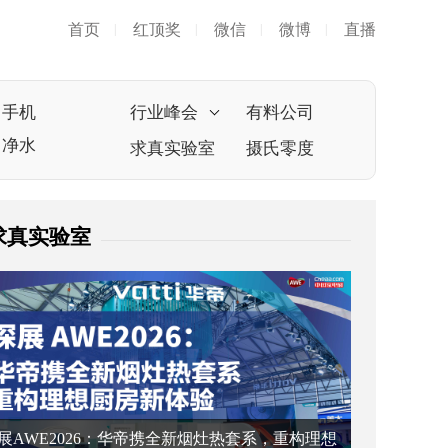
首页
红顶奖
微信
微博
直播
|
|
|
|
手机
行业峰会
有料公司
净水
求真实验室
摄氏零度
求真实验室
展AWE2026：华帝携全新烟灶热套系，重构理想