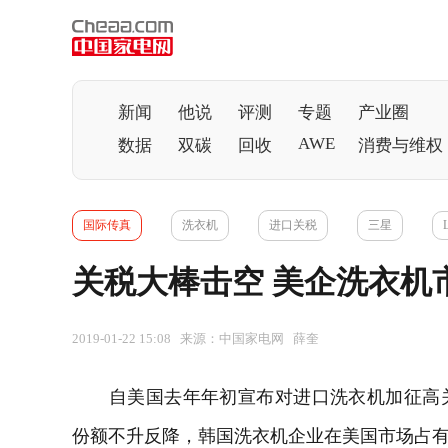
新闻
他说
评测
专题
产业圈
AWE
数据
双碳
回收
消费与维权
国际传真
洗衣机
进口关税
三星
关税大棒击空 美企洗衣机
2019-01-22 15:08 来源：中国家电网 薛奎
自美国去年年初宣布对进口
洗衣机
加征高
份额不升反降，韩国洗衣机企业在美国市场占有