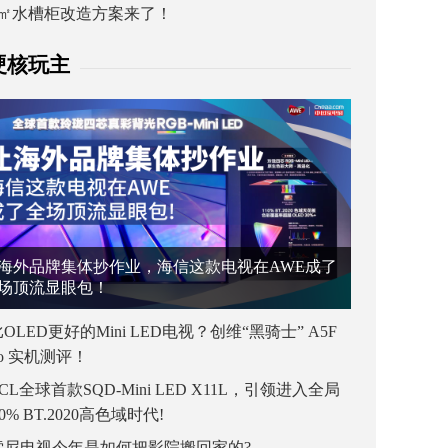
1㎡水槽柜改造方案来了！
硬核玩主
海外品牌集体抄作业，海信这款电视在AWE成了
场顶流显眼包！
OLED更好的Mini LED电视？创维“黑骑士” A5F
ro 实机测评！
CL全球首款SQD-Mini LED X11L，引领进入全局
00% BT.2020高色域时代!
索尼电视今年是如何把影院搬回家的?