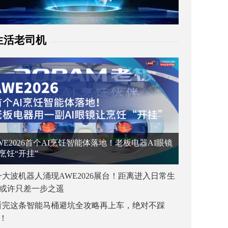
生活老司机
WE2026首个AI烹饪智能体落地！老板电器AI眼镜
烹饪“开挂”
一大波机器人涌现AWE2026展台！距离进入日常生
或许只差一步之遥
看完这条智能马桶避坑全攻略再上车，绝对不踩
！