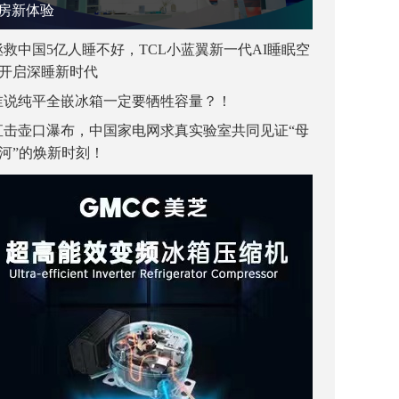
房新体验
拯救中国5亿人睡不好，TCL小蓝翼新一代AI睡眠空
开启深睡新时代
谁说纯平全嵌冰箱一定要牺牲容量？！
直击壶口瀑布，中国家电网求真实验室共同见证“母
河”的焕新时刻！