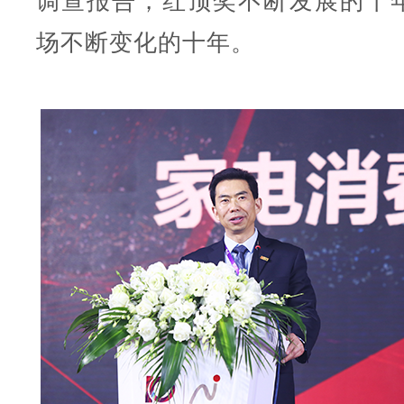
调查报告，红顶奖不断发展的十
场不断变化的十年。