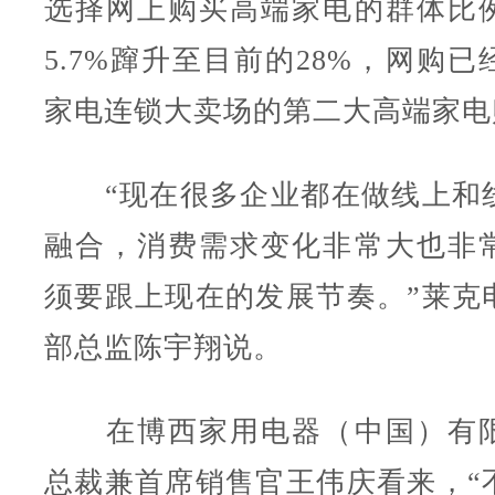
选择网上购买高端家电的群体比
5.7%蹿升至目前的28%，网购
家电连锁大卖场的第二大高端家电
“现在很多企业都在做线上和
融合，消费需求变化非常大也非
须要跟上现在的发展节奏。”莱克
部总监陈宇翔说。
在博西家用电器（中国）有限
总裁兼首席销售官王伟庆看来，“