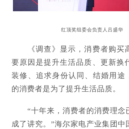
红顶奖组委会负责人吕盛华
《调查》显示，消费者购买高
要原因是提升生活品质、更新换
装修、追求身份认同、结婚用途，
的消费者是为了提升生活品质。
“十年来，消费者的消费理念
成了讲究。”海尔家电产业集团中