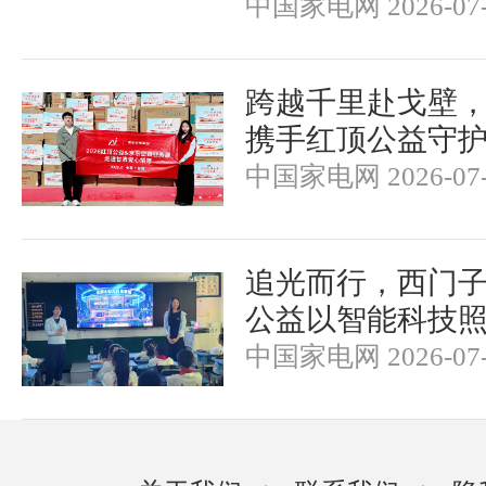
中国家电网 2026-07-
跨越千里赴戈壁
携手红顶公益守
中国家电网 2026-07-
追光而行，西门
公益以智能科技
中国家电网 2026-07-