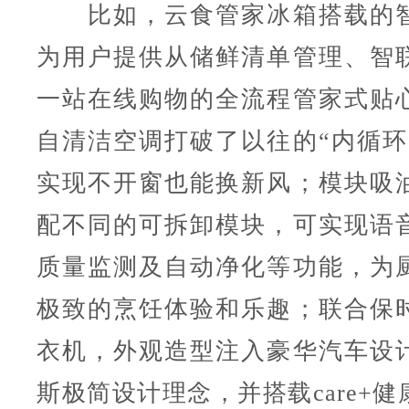
比如，云食管家冰箱搭载的智
为用户提供从储鲜清单管理、智
一站在线购物的全流程管家式贴
自清洁空调打破了以往的“内循环
实现不开窗也能换新风；模块吸
配不同的可拆卸模块，可实现语
质量监测及自动净化等功能，为
极致的烹饪体验和乐趣；联合保
衣机，外观造型注入豪华汽车设
斯极简设计理念，并搭载care+