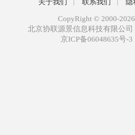
关于我们
联系我们
隐
|
|
CopyRight © 2000-2026
北京协联源景信息科技有限公司
京ICP备06048635号-3