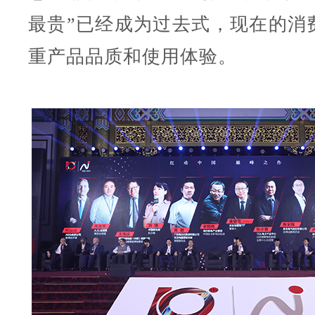
最贵”已经成为过去式，现在的消
重产品品质和使用体验。